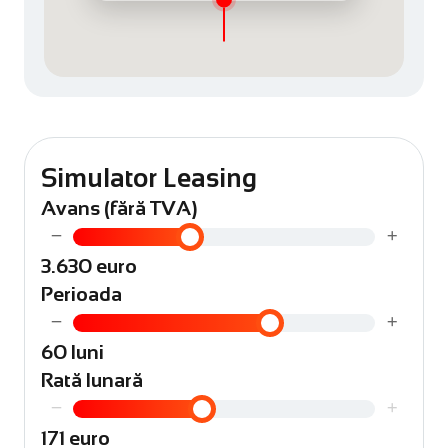
Simulator Leasing
Avans (fără TVA)
−
+
3.630 euro
Perioada
−
+
60 luni
Rată lunară
−
+
171 euro