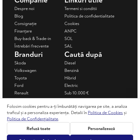
Companie
Linkuri utile
Despre noi
Termeni si conditii
Blog
Politica de confidentialitate
Consignație
Cookies
Finanțare
ANPC
Buy-back & Trade-in
SOL
Întrebări frecvente
SAL
Branduri
Caută după
Skoda
Diesel
Volkswagen
Benzină
Toyota
Hibrid
Ford
Electric
Renault
Sub 10.000 €
Mercedes-Benz
Sub 15.000 €
Folosim cookies pentru a-ți îmbunătăți navigarea pe site, a analiza
Dacia
Mașini în rate
traficul și a personaliza experiența. Detalii în
Politica de Cookies
și
+ Vezi toate
Politica de Confidențialitate
.
Refuză toate
Personalizează