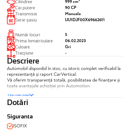
999 cm³
Cilindree
90 CP
Cai putere
Manuala
Transmisie
UU1DJF00X69662611
Serie șasiu
5
Număr locuri
06.02.2023
Prima înmatriculare
Gri
Culoare
-
Tracțiune
Descriere
Automobil disponibil în stoc, cu istoric complet verificabil la
reprezentanță și raport CarVertical.
Vă oferim transparență totală, posibilitatea de finanțare și
toate avantajele achiziției prin Automotion.
Vezi mai mult
Dacia Sandero Stepway Confort TCe 90
Dotări
✔️TVA inclus si deductibil
✔️Posibilitate finantare
✔️Garantie 12 luni
Siguranta
ISOFIX
Dotari si echipamente: