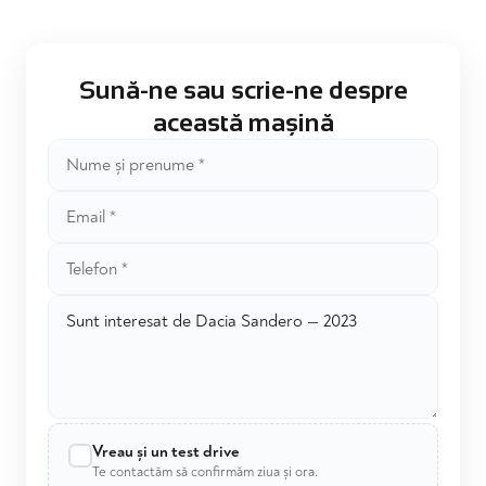
Sună-ne sau scrie-ne despre
această mașină
Vreau și un test drive
Te contactăm să confirmăm ziua și ora.