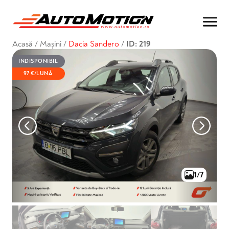
Acasă
/
Mașini
/
Dacia Sandero
/
ID: 219
INDISPONIBIL
97 €/LUNĂ
1/7