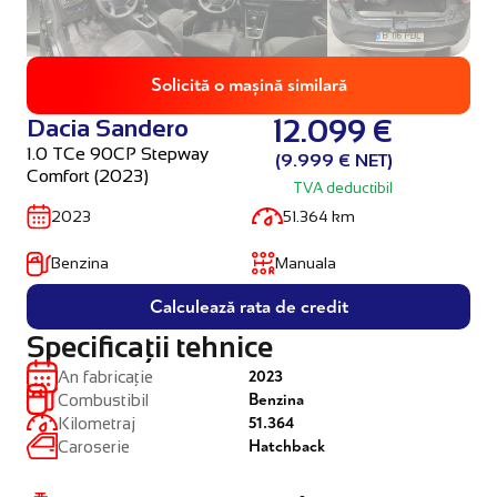
Solicită o mașină similară
Dacia Sandero
12.099 €
1.0 TCe 90CP Stepway
(9.999 € NET)
Comfort (2023)
TVA deductibil
2023
51.364 km
Benzina
Manuala
Calculează rata de credit
Specificații tehnice
2023
An fabricație
Benzina
Combustibil
51.364
Kilometraj
Hatchback
Caroserie