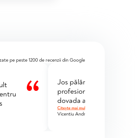
zate pe peste 1200 de recenzii din Google
Jos pălăria pentru
ult
profesionalismul de care a
pentru
dovada aceasta echipă! De
s
consiliere până la ajutor în
Citește mai mult
Vicentiu Andrei
finanțării, am reușit să ple
mașina dorită în aceeași zi