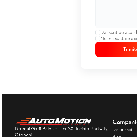
Da, sunt de acord 
Nu, nu sunt de aco
Trimit
Compani
Drumul Garii Balotesti, nr 30, Incinta Park4fly,
Despre noi
Otopeni
Blog