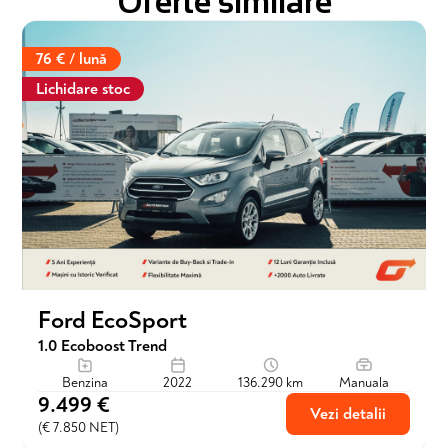
Oferte similare
76 € / lună
Lichidare stoc
Ford EcoSport
1.0 Ecoboost Trend
Benzina
2022
136.290 km
Manuala
9.499 €
Vezi detalii
(€ 7.850 NET)