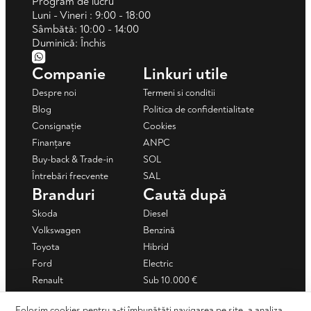
Program de lucru
Luni - Vineri : 9:00 - 18:00
Sâmbătă: 10:00 - 14:00
Duminică: Închis
Companie
Linkuri utile
Despre noi
Termeni si conditii
Blog
Politica de confidentialitate
Consignație
Cookies
Finanțare
ANPC
Buy-back & Trade-in
SOL
Întrebări frecvente
SAL
Branduri
Caută după
Skoda
Diesel
Volkswagen
Benzină
Toyota
Hibrid
Ford
Electric
Renault
Sub 10.000 €
Mercedes-Benz
Sub 15.000 €
Folosim cookies pentru a-ți îmbunătăți navigarea pe site, a analiza