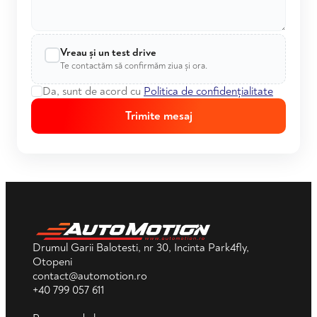
Vreau și un test drive
Te contactăm să confirmăm ziua și ora.
Da, sunt de acord cu
Politica de confidențialitate
Trimite mesaj
Drumul Garii Balotesti, nr 30, Incinta Park4fly,
Otopeni
contact@automotion.ro
+40 799 057 611