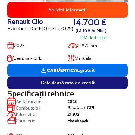
Solicită informații
Renault Clio
14.700 €
Evolution TCe 100 GPL (2025)
(12.149 € NET)
TVA deductibil
2025
21.972 km
Benzina + GPL
Manuala
gratuit
Calculează rata de credit
Specificații tehnice
2025
An fabricație
Benzina + GPL
Combustibil
21.972
Kilometraj
Hatchback
Caroserie