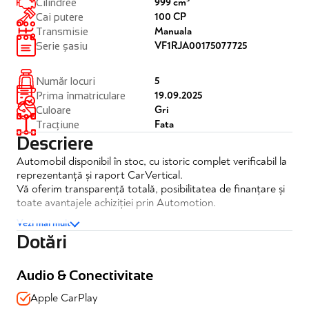
999 cm³
Cilindree
100 CP
Cai putere
Manuala
Transmisie
VF1RJA00175077725
Serie șasiu
5
Număr locuri
19.09.2025
Prima înmatriculare
Gri
Culoare
Fata
Tracțiune
Descriere
Automobil disponibil în stoc, cu istoric complet verificabil la
reprezentanță și raport CarVertical.
Vă oferim transparență totală, posibilitatea de finanțare și
toate avantajele achiziției prin Automotion.
Vezi mai mult
Renault Clio
Dotări
Specificatii principale
Audio & Conectivitate
✔️TVA deductibil
Apple CarPlay
✔️Garantie de fabrica valabila