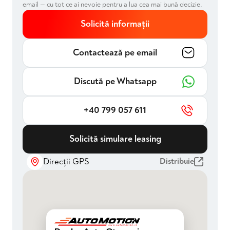
email — cu tot ce ai nevoie pentru a lua cea mai bună decizie.
Solicită informații
Contactează pe email
Discută pe Whatsapp
+40 799 057 611
Solicită simulare leasing
Direcții GPS
Distribuie