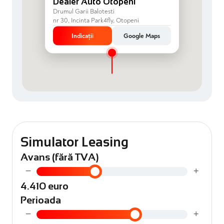
Dealer Auto Otopeni
Drumul Garii Balotesti
nr 30, Incinta Park4fly, Otopeni
Indicații
Google Maps
Simulator Leasing
Avans (fără TVA)
−
+
4.410 euro
Perioada
−
+