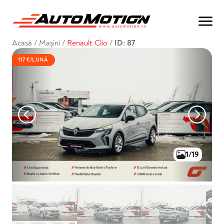
Acasă
/
Mașini
/
Renault Clio
/
ID: 87
117 €/LUNĂ
1/19