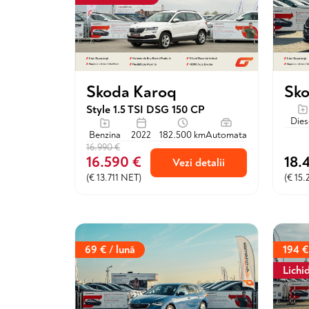
Sko
Skoda Karoq
Style 1.5 TSI DSG 150 CP
Dies
Benzina
2022
182.500 km
Automata
16.990 €
16.590 €
18.
Vezi detalii
(€ 13.711 NET)
(€ 15
69 € / lună
194 €
Lichi