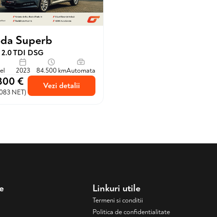
da Superb
e 2.0 TDI DSG
el
2023
84.500 km
Automata
300 €
Vezi detalii
.083 NET)
e
Linkuri utile
Termeni si conditii
Politica de confidentialitate