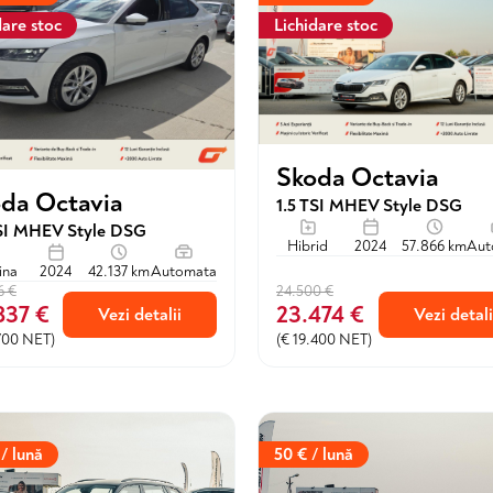
dare stoc
Lichidare stoc
Skoda Octavia
da Octavia
1.5 TSI MHEV Style DSG
TSI MHEV Style DSG
Hibrid
2024
57.866 km
Aut
ina
2024
42.137 km
Automata
6 €
24.500 €
837 €
23.474 €
Vezi detalii
Vezi detali
.700 NET)
(€ 19.400 NET)
 / lună
50 € / lună