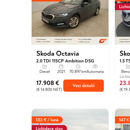
Lichi
Skoda Octavia
Sko
2.0 TDI 115CP Ambition DSG
1.5 
Diesel
2021
70.897 km
Automata
Benz
24.86
17.908 €
23.
Vezi detalii
(€ 14.800 NET)
(€ 19
133 € / lună
147 €
Lichidare stoc