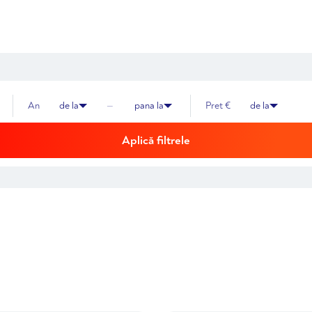
An
de la
—
pana la
Pret €
de la
Aplică filtrele