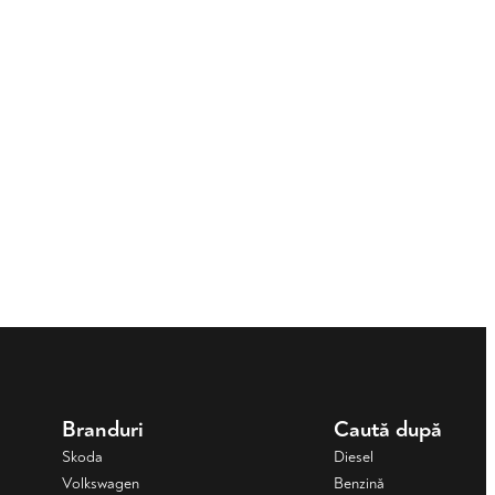
Branduri
Caută după
Skoda
Diesel
Volkswagen
Benzină