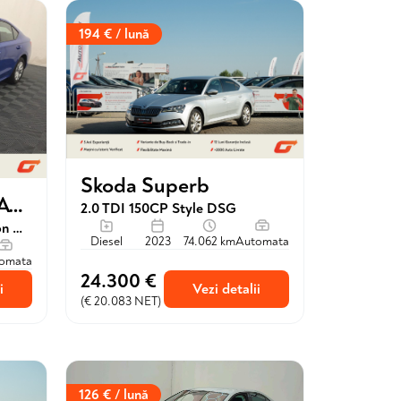
194 € / lună
Skoda Superb
Skoda OCTAVIA HATCHBACK
2.0 TDI 150CP Style DSG
1.5 TSI mHEV 150CP Selection DSG
Diesel
2023
74.062 km
Automata
omata
24.300 €
i
Vezi detalii
(€ 20.083 NET)
126 € / lună