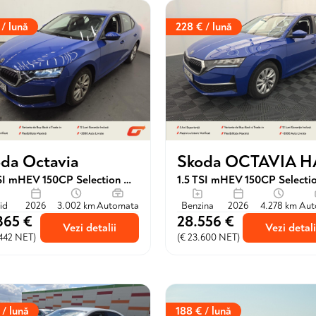
 / lună
228 € / lună
da Octavia
1.5 TSI mHEV 150CP Selection DSG
id
2026
3.002 km
Automata
Benzina
2026
4.278 km
Aut
365 €
28.556 €
Vezi detalii
Vezi detali
.442 NET)
(€ 23.600 NET)
 / lună
188 € / lună