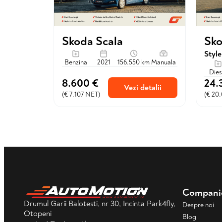
Sko
Skoda Scala
Styl
Benzina
2021
156.550 km
Manuala
Dies
8.600 €
24.
Vezi detalii
(€ 7.107 NET)
(€ 20
Compani
Drumul Garii Balotesti, nr 30, Incinta Park4fly,
Despre noi
Otopeni
Blog