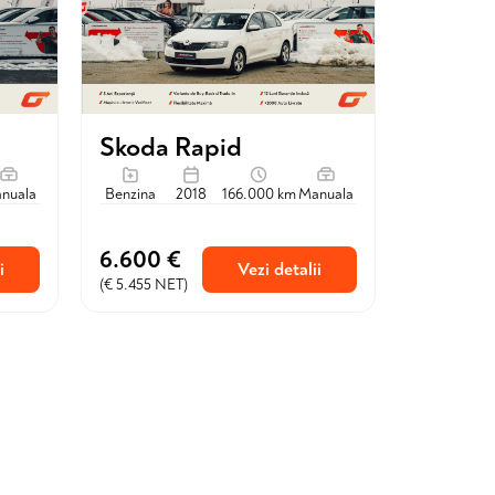
Skoda Rapid
nuala
Benzina
2018
166.000 km
Manuala
6.600 €
i
Vezi detalii
(€ 5.455 NET)