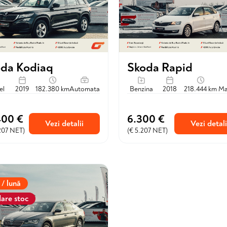
da Kodiaq
Skoda Rapid
el
2019
182.380 km
Automata
Benzina
2018
218.444 km
Ma
400 €
6.300 €
Vezi detalii
Vezi detali
.207 NET)
(€ 5.207 NET)
 / lună
dare stoc