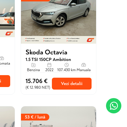
Skoda Octavia
1.5 TSI 150CP Ambition
omata
Benzina
2022
107.430 km
Manuala
15.706 €
i
Vezi detalii
(€ 12.980 NET)
53 € / lună