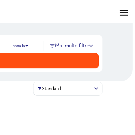
Mai multe filtre
—
pana la