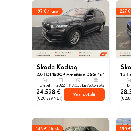
197 € / lună
227 €
Skoda Kodiaq
Sko
2.0 TDI 150CP Ambition DSG 4x4
Diesel
2022
119.035 km
Automata
Hibr
24.598 €
28.
Vezi detalii
(€ 20.329 NET)
(€ 23
143 € / lună
190 €