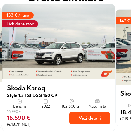
133 € / lună
147 € 
Lichidare stoc
Skoda Karoq
Sko
Style 1.5 TSI DSG 150 CP
D
Benzina
2022
182.500 km
Automata
18.
16.990 €
16.590 €
Vezi detalii
(€ 15.
(€ 13.711 NET)