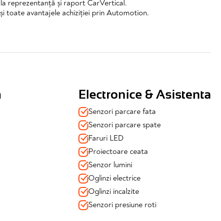
l la reprezentanță și raport CarVertical.
și toate avantajele achiziției prin Automotion.
a
Electronice & Asistenta
Senzori parcare fata
Senzori parcare spate
Faruri LED
Proiectoare ceata
Senzor lumini
Oglinzi electrice
Oglinzi incalzite
Senzori presiune roti
le