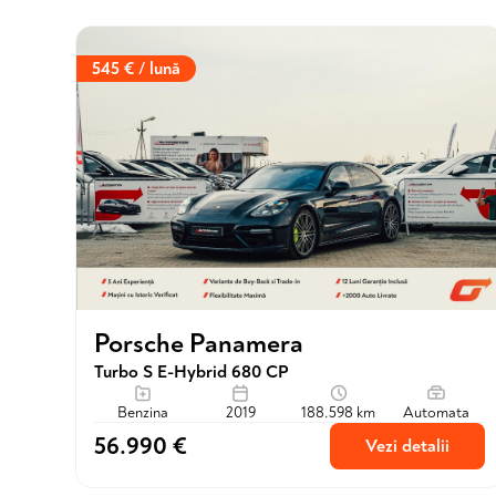
545 € / lună
Porsche Panamera
Turbo S E-Hybrid 680 CP
Benzina
2019
188.598 km
Automata
56.990 €
Vezi detalii