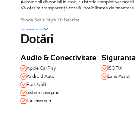
Automobil disponibil în stoc, cu istoric complet verificabi
Vă oferim transparență totală, posibilitatea de finanțare 
Skoda Scala Style 1.0 Benzina
Vezi mai mult
✔️TVA deductibil
Dotări
✔️Posibilitate finantare
✔️Garantie completa 12 luni
Dotări și echipamente:
Audio & Conectivitate
Sigurant
Siguranță & Sisteme Asistate:
Apple CarPlay
ISOFIX
✔️Lane Assist (asistent menținere bandă)
Android Auto
Lane Assist
✔️Senzori de parcare spate
Port USB
✔️Senzori ploaie+senzori lumină
✔️Sistem de prindere Isofix
Sistem navigatie
✔️Auto-Hold
Touchscreen
✔️Senzori de parcare fata/spate
✔️Sistem de control a presiunii in anvelope
Confort:
✔️Volan multifunctional imbracat in piele
✔️Schimbator de viteze si frana de mana imbracate in pie