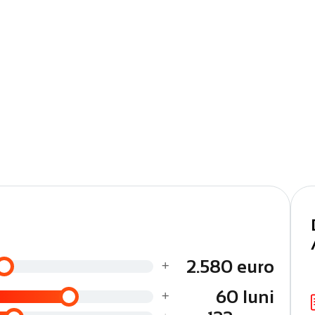
rbire
ficările efectuate
ranță, consultanță dedicată, soluții de finanțare adaptate
+
2.580 euro
+
60 luni