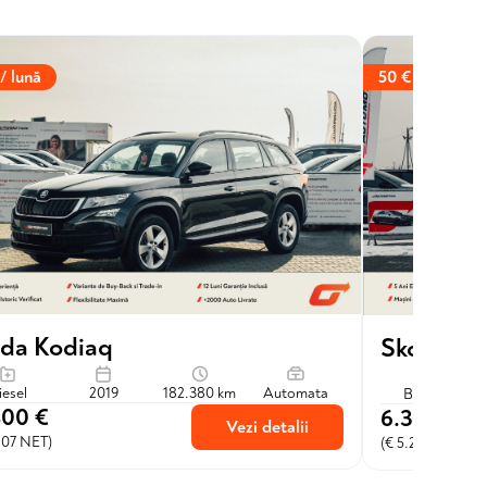
50 € / lună
/ lună
da Kodiaq
Skoda Ra
iesel
2019
182.380 km
Automata
Benzina
400 €
6.300 €
Vezi detalii
207 NET)
(€ 5.207 NET)