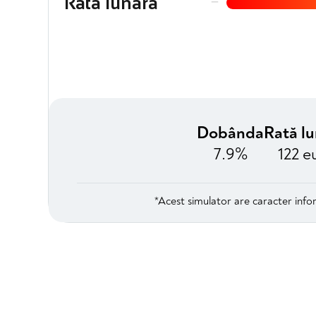
−
Rată lunară
Dobânda
Rată l
7.9%
122 e
*Acest simulator are caracter infor