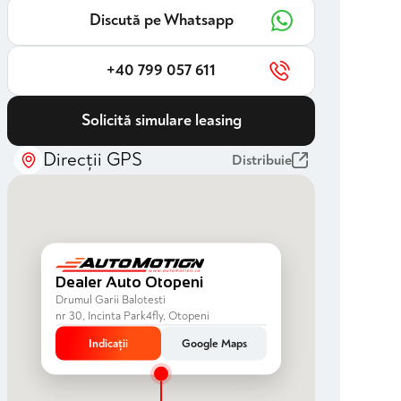
Discută pe Whatsapp
+40 799 057 611
Solicită simulare leasing
Direcții GPS
Distribuie
Dealer Auto Otopeni
Drumul Garii Balotesti
nr 30, Incinta Park4fly, Otopeni
Indicații
Google Maps