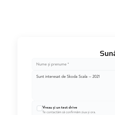
Sună
Vreau și un test drive
Te contactăm să confirmăm ziua și ora.