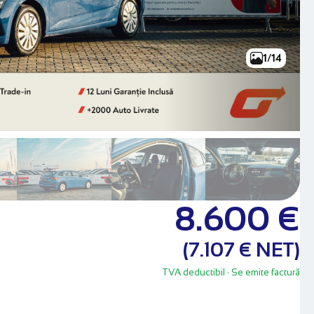
1/14
8.600 €
(7.107 € NET)
TVA deductibil
· Se emite factură