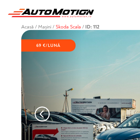
Acasă
/
Mașini
/
Skoda Scala
/
ID: 112
69 €/LUNĂ