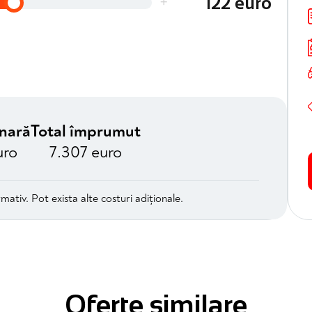
+
122 euro
unară
Total împrumut
uro
7.307 euro
mativ. Pot exista alte costuri adiționale.
Oferte similare