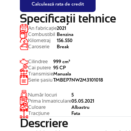
Calculează rata de credit
Specificații tehnice
2021
An fabricație
Benzina
Combustibil
156.550
Kilometraj
Break
Caroserie
999 cm³
Cilindree
95 CP
Cai putere
Manuala
Transmisie
TMBEP7NW2M3101018
Serie șasiu
5
Număr locuri
05.05.2021
Prima înmatriculare
Albastru
Culoare
Fata
Tracțiune
Descriere