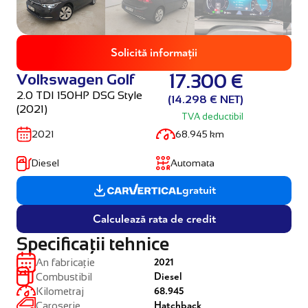
Solicită informații
Volkswagen Golf
17.300 €
2.0 TDI 150HP DSG Style
(14.298 € NET)
(2021)
TVA deductibil
2021
68.945 km
Diesel
Automata
gratuit
Calculează rata de credit
Specificații tehnice
2021
An fabricație
Diesel
Combustibil
68.945
Kilometraj
Hatchback
Caroserie