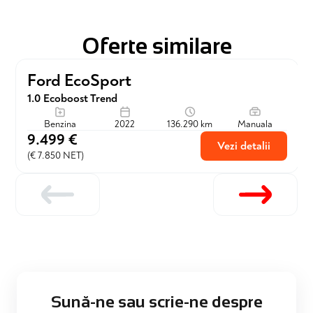
Oferte similare
Ford EcoSport
76 € / lună
1.0 Ecoboost Trend
Lichidare stoc
Benzina
2022
136.290 km
Manuala
9.499 €
Vezi detalii
(€ 7.850 NET)
Sună-ne sau scrie-ne despre