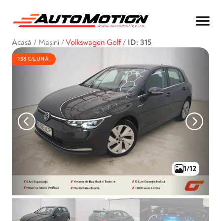
Acasă
/
Mașini
/
Volkswagen Golf
/
ID: 315
138 €/LUNĂ
1/12