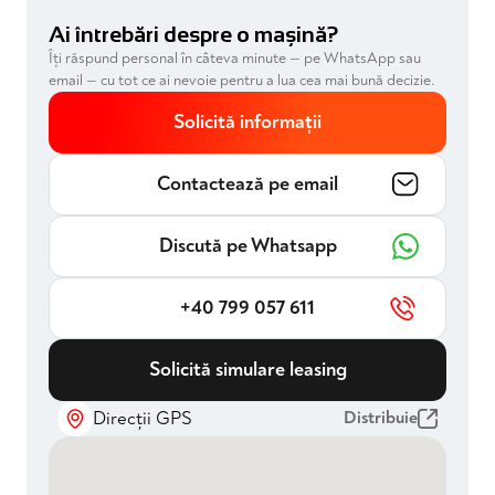
Ai întrebări despre o mașină?
Îți răspund personal în câteva minute — pe WhatsApp sau
email — cu tot ce ai nevoie pentru a lua cea mai bună decizie.
Solicită informații
Contactează pe email
Discută pe Whatsapp
+40 799 057 611
Solicită simulare leasing
Direcții GPS
Distribuie