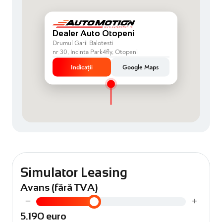
Dealer Auto Otopeni
Drumul Garii Balotesti
nr 30, Incinta Park4fly, Otopeni
Indicații
Google Maps
Simulator Leasing
Avans (fără TVA)
−
+
5.190 euro