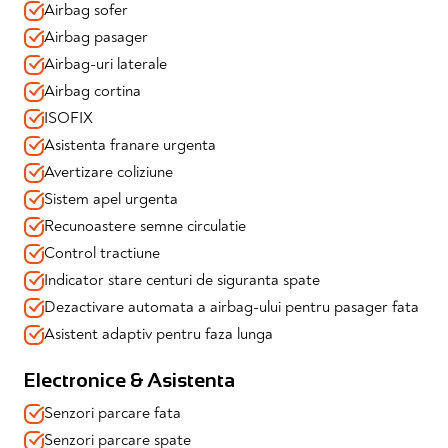
Airbag sofer
Design & Tehnologie:
Airbag pasager
✔️Lumini de zi si stopuri LED
✔️Faruri Full LED
Airbag-uri laterale
✔️Virtual cockpit (instrumentar de bord digital)
Airbag cortina
✔️Display central cu touchscreen
ISOFIX
✔️Apple Carplay & Android Auto
✔️Porturi micro-USB fata/spate
Asistenta franare urgenta
✔️Geamuri spate & luneta cu tenta
Avertizare coliziune
Sistem apel urgenta
📍 Mașina se vinde cu garanție 12 luni valabilă și toate
verificările efectuate
Recunoastere semne circulatie
📍 Disponibilă imediat prin Automotion – achiziție în
Control tractiune
siguranță, consultanță dedicată, soluții de finanțare
Indicator stare centuri de siguranta spate
adaptate
Dezactivare automata a airbag-ului pentru pasager fata
Asistent adaptiv pentru faza lunga
Electronice & Asistenta
Senzori parcare fata
Senzori parcare spate