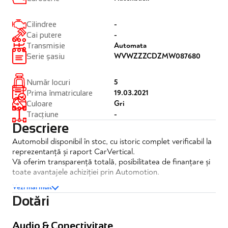
-
Cilindree
-
Cai putere
Automata
Transmisie
WVWZZZCDZMW087680
Serie șasiu
5
Număr locuri
19.03.2021
Prima înmatriculare
Gri
Culoare
-
Tracțiune
Descriere
Automobil disponibil în stoc, cu istoric complet verificabil la
reprezentanță și raport CarVertical.
Vă oferim transparență totală, posibilitatea de finanțare și
toate avantajele achiziției prin Automotion.
Vezi mai mult
Dotări
Volkswagen Golf 2.0 TDI 150HP DSG Style
✔️TVA deductibil
Audio & Conectivitate