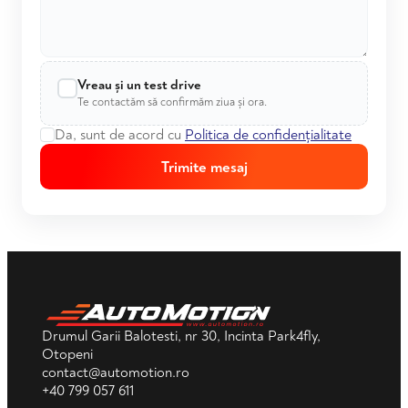
Vreau și un test drive
Te contactăm să confirmăm ziua și ora.
Da, sunt de acord cu
Politica de confidențialitate
Trimite mesaj
Drumul Garii Balotesti, nr 30, Incinta Park4fly,
Otopeni
contact@automotion.ro
+40 799 057 611