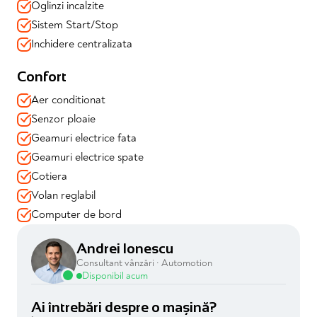
✔️Carplay + bluetooth
Oglinzi incalzite
✔️Proiectoare ceață
Sistem Start/Stop
✔️Start/Stop ( cu posibilitate dezactivare din buton )
✔️2 prize USB & o priză brichetă
Inchidere centralizata
📍 Mașina se vinde cu garanție 12 luni valabilă și toate
Confort
verificările efectuate
Aer conditionat
📍 Disponibilă imediat prin Automotion – achiziție în
siguranță, consultanță dedicată, soluții de finanțare
Senzor ploaie
adaptate
Geamuri electrice fata
Geamuri electrice spate
Cotiera
Volan reglabil
Computer de bord
Andrei Ionescu
Consultant vânzări · Automotion
Disponibil acum
Ai întrebări despre o mașină?