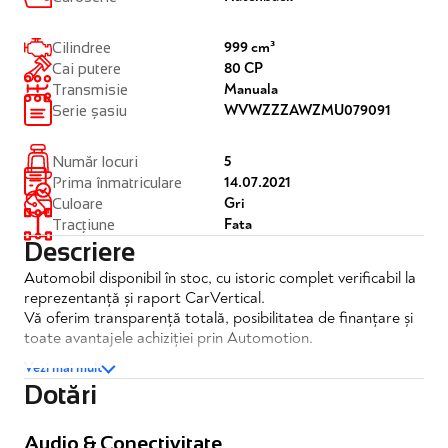
999 cm³
Cilindree
80 CP
Cai putere
Manuala
Transmisie
WVWZZZAWZMU079091
Serie șasiu
5
Număr locuri
14.07.2021
Prima înmatriculare
Gri
Culoare
Fata
Tracțiune
Descriere
Automobil disponibil în stoc, cu istoric complet verificabil la
reprezentanță și raport CarVertical.
Vă oferim transparență totală, posibilitatea de finanțare și
toate avantajele achiziției prin Automotion.
Vezi mai mult
Volkswagen Polo 1.0 Trendline
Dotări
✔️TVA inclus si deductibil
✔️Posibilitate finantare
Audio & Conectivitate