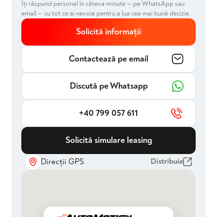
Îți răspund personal în câteva minute — pe WhatsApp sau
email — cu tot ce ai nevoie pentru a lua cea mai bună decizie.
Solicită informații
Contactează pe email
Discută pe Whatsapp
+40 799 057 611
Solicită simulare leasing
Direcții GPS
Distribuie