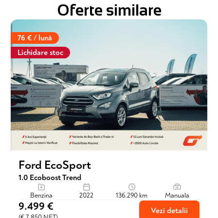
Oferte similare
76 € / lună
Lichidare stoc
Ford EcoSport
1.0 Ecoboost Trend
Benzina
2022
136.290 km
Manuala
9.499 €
Vezi detalii
(€ 7.850 NET)