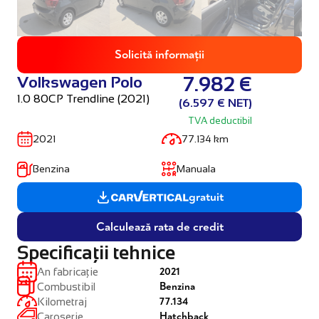
Solicită informații
Volkswagen Polo
7.982 €
1.0 80CP Trendline (2021)
(6.597 € NET)
TVA deductibil
2021
77.134 km
Benzina
Manuala
gratuit
Calculează rata de credit
Specificații tehnice
2021
An fabricație
Benzina
Combustibil
77.134
Kilometraj
Hatchback
Caroserie