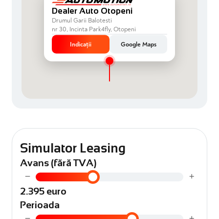
Dealer Auto Otopeni
Drumul Garii Balotesti
nr 30, Incinta Park4fly, Otopeni
Indicații
Google Maps
Simulator Leasing
Avans (fără TVA)
−
+
2.395 euro
Perioada
−
+