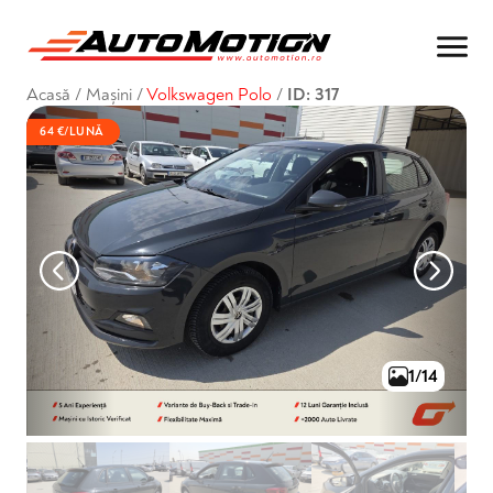
Acasă
/
Mașini
/
Volkswagen Polo
/
ID: 317
64 €/LUNĂ
1/14