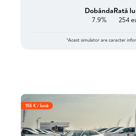
Dobânda
Rată l
7.9%
254 e
*Acest simulator are caracter infor
155 € / lună