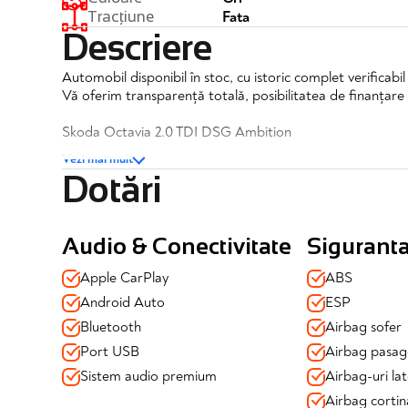
Fata
Tracțiune
Descriere
Automobil disponibil în stoc, cu istoric complet verificabi
Vă oferim transparență totală, posibilitatea de finanțare 
Skoda Octavia 2.0 TDI DSG Ambition
Vezi mai mult
✔️TVA inclus si deductibil
Dotări
✔️Posibilitate finantare
✔️Garantie completa 12 luni
Dotari si echipamente:
Audio & Conectivitate
Sigurant
Siguranță & Asistență la condus:
Apple CarPlay
ABS
✔️Senzori parcare fata/spate
Android Auto
ESP
✔️Camera marsarier
Bluetooth
Airbag sofer
✔️Airbag sofer si airbag pasager
✔️Airbag-uri pentru cap fata/spate
Port USB
Airbag pasag
✔️Blocuri optice spate cu tehnologie LED
Sistem audio premium
Airbag-uri lat
✔️Activare lumini avarie la franarea de urgenta
Airbag cortin
✔️Monitorizarea presiunii in pneuri