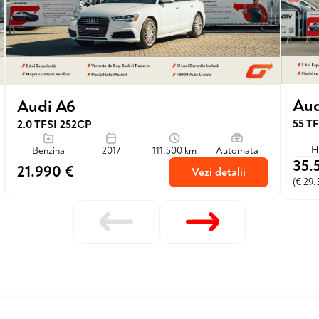
Aud
Audi A6
55 TF
2.0 TFSI 252CP
H
Benzina
2017
111.500 km
Automata
35.
21.990 €
Vezi detalii
(€ 29