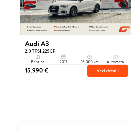
Audi A3
2.0 TFSI 225CP
Benzina
2017
95.000 km
Automata
15.990 €
Vezi detalii