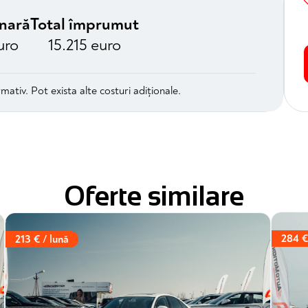
unară
Total împrumut
uro
15.215 euro
mativ. Pot exista alte costuri adiționale.
Oferte similare
284 €
213 € / lună