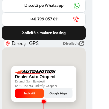
Discută pe Whatsapp
+40 799 057 611
Solicită simulare leasing
Direcții GPS
Distribuie
Dealer Auto Otopeni
Drumul Garii Balotesti
nr 30, Incinta Park4fly, Otopeni
Indicații
Google Maps