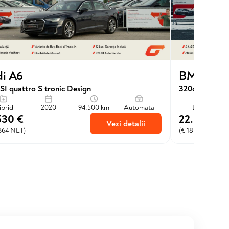
i A6
BMW Seri
SI quattro S tronic Design
320d xDrive
ibrid
2020
94.500 km
Automata
Diesel
530 €
22.600 €
Vezi detalii
.364 NET)
(€ 18.678 NET)