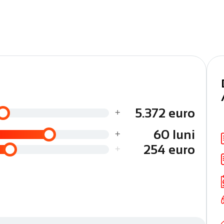
r
Day Light
r, AUX-IN, USB
a aerului proaspat in interior
+
5.372 euro
+
60 luni
ficările efectuate
+
254 euro
ranță, consultanță dedicată, soluții de finanțare adaptate