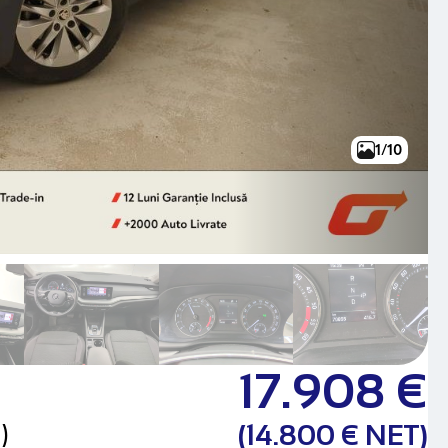
1/10
17.908 €
)
(14.800 € NET)