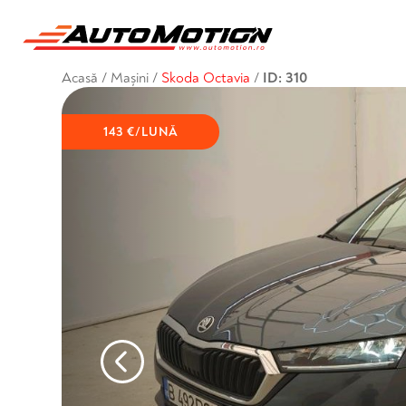
Acasă
/
Mașini
/
Skoda Octavia
/
ID: 310
143 €/LUNĂ