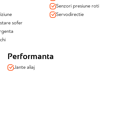
a din spate
Senzori presiune roti
iziune
Servodirectie
stare sofer
urgenta
chi
Performanta
Jante aliaj
tional
distributia aerului in doua zone
depozitare
cheie)