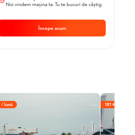
Noi vindem mașina ta. Tu te bucuri de câștig.
Începe acum
 / lună
181 € / lună