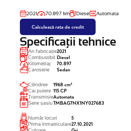
2021
70.897 km
Diesel
Automata
Calculează rata de credit
Specificații tehnice
2021
An fabricație
Diesel
Combustibil
70.897
Kilometraj
Sedan
Caroserie
1968 cm³
Cilindree
115 CP
Cai putere
Automata
Transmisie
TMBAG7NX1NY027683
Serie șasiu
5
Număr locuri
27.10.2021
Prima înmatriculare
Gri
Culoare