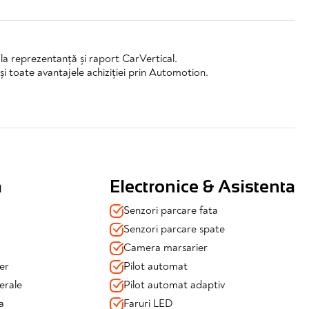
l la reprezentanță și raport CarVertical.
și toate avantajele achiziției prin Automotion.
a
Electronice & Asistenta
Senzori parcare fata
Senzori parcare spate
Camera marsarier
er
Pilot automat
erale
Pilot automat adaptiv
a
Faruri LED