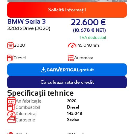
Solicită informații
BMW Seria 3
22.600 €
320d xDrive (2020)
(18.678 € NET)
TVA deductibil
2020
145.048 km
Diesel
Automata
gratuit
Calculează rata de credit
Specificații tehnice
2020
An fabricație
Diesel
Combustibil
145.048
Kilometraj
Sedan
Caroserie