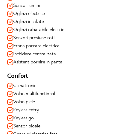
✔️Auto Hold
Senzor lumini
✔️Frana de parcare electrica
Oglinzi electrice
Oglinzi incalzite
Design & Tehnologie:
✔️Faruri Full LED
Oglinzi rabatabile electric
✔️Conectare telefon prin Bluetooth + Apple CarPlay si
Senzori presiune roti
Android Auto
Frana parcare electrica
✔️Senzori de ploaie si lumini
Inchidere centralizata
📍 Mașina se vinde cu garanție 12 luni valabilă și toate
Asistent pornire in panta
verificările efectuate
📍 Disponibilă imediat prin Automotion – achiziție în
Confort
siguranță, consultanță dedicată, soluții de finanțare adaptat
Climatronic
Volan multifunctional
Volan piele
Keyless entry
Keyless go
Senzor ploaie
Geamuri electrice fata