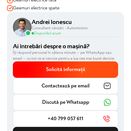
Geamuri electrice spate
Andrei Ionescu
Consultant vânzări · Automotion
Disponibil acum
Ai întrebări despre o mașină?
Îți răspund personal în câteva minute — pe WhatsApp sau
email — cu tot ce ai nevoie pentru a lua cea mai bună decizie.
Solicită informații
Contactează pe email
Discută pe Whatsapp
+40 799 057 611