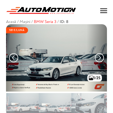
Acasă
/
Mașini
/
BMW Seria 3
/
ID: 8
181 €/LUNĂ
1/25