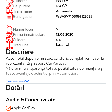
1991 cm³
Cilindree
184 CP
Cai putere
Automata
Transmisie
WBA5V71030FH22025
Serie șasiu
5
Număr locuri
12.06.2020
Prima înmatriculare
alb
Culoare
Integral
Tracțiune
Descriere
Automobil disponibil în stoc, cu istoric complet verificabil la
reprezentanță și raport CarVertical.
Vă oferim transparență totală, posibilitatea de finanțare și
toate avantajele achiziției prin Automotion.
Vezi mai mult
BMW Seria 3 320d xDrive Automat
Dotări
✔️TVA inclus si deductibil
✔️Posibilitate finantare
Audio & Conectivitate
✔️Garantie completa 12 luni
Apple CarPlay