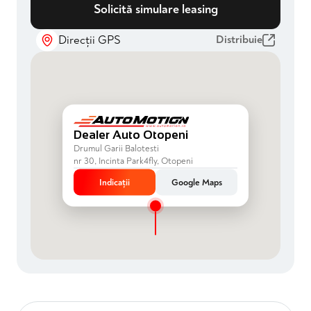
Solicită simulare leasing
Direcții GPS
Distribuie
Dealer Auto Otopeni
Drumul Garii Balotesti
nr 30, Incinta Park4fly, Otopeni
Indicații
Google Maps