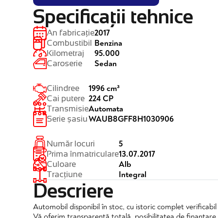
Specificații tehnice
2017
An fabricație
Benzina
Combustibil
95.000
Kilometraj
Sedan
Caroserie
1996 cm³
Cilindree
224 CP
Cai putere
Automata
Transmisie
WAUB8GFF8H1030906
Serie șasiu
5
Număr locuri
13.07.2017
Prima înmatriculare
Alb
Culoare
Integral
Tracțiune
Descriere
Automobil disponibil în stoc, cu istoric complet verificabi
Vă oferim transparență totală, posibilitatea de finanțare 