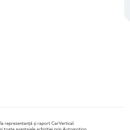
l la reprezentanță și raport CarVertical.
și toate avantajele achiziției prin Automotion.