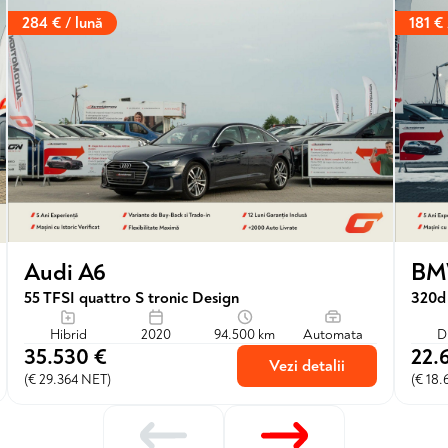
284 € / lună
181 € 
Audi A6
BMW
55 TFSI quattro S tronic Design
320d
Hibrid
2020
94.500 km
Automata
D
35.530 €
22.
Vezi detalii
(€ 29.364 NET)
(€ 18.