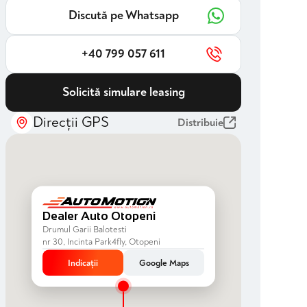
Discută pe Whatsapp
+40 799 057 611
Solicită simulare leasing
Direcții GPS
Distribuie
Dealer Auto Otopeni
Drumul Garii Balotesti
nr 30, Incinta Park4fly, Otopeni
Indicații
Google Maps