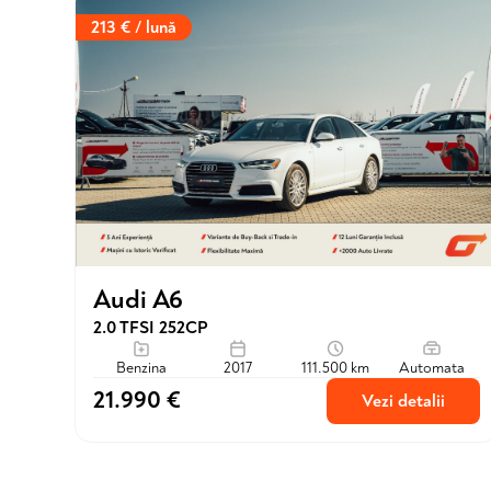
213 € / lună
Audi A6
2.0 TFSI 252CP
Benzina
2017
111.500 km
Automata
21.990 €
Vezi detalii