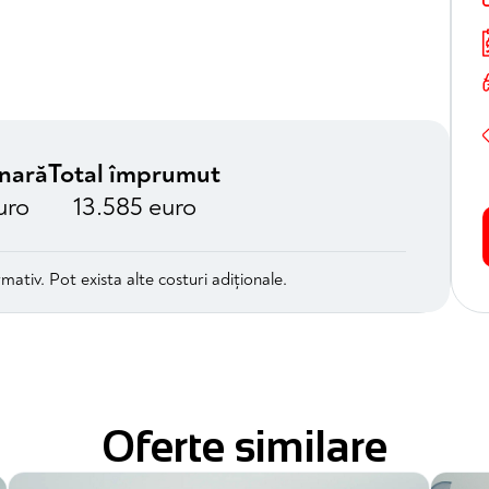
unară
Total împrumut
uro
13.585 euro
mativ. Pot exista alte costuri adiționale.
Oferte similare