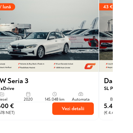
/ lună
43 € / lună
 Seria 3
Dacia Lo
 xDrive
SL Plus SCe 7
iesel
2020
145.048 km
Automata
Benzina
600 €
5.400 €
Vezi detalii
678 NET)
(€ 4.463 NET)