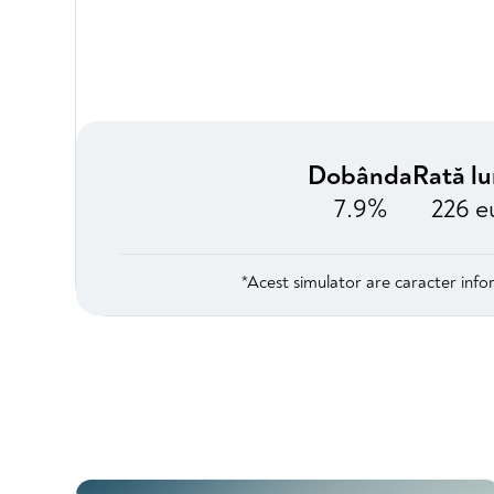
Dobânda
Rată l
7.9%
226 e
*Acest simulator are caracter infor