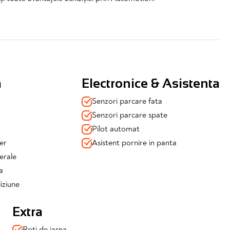
a
Electronice & Asistenta
Senzori parcare fata
Senzori parcare spate
Pilot automat
er
Asistent pornire in panta
na fata /spate
erale
a
osibila coleziune)
iziune
losite un sezon)
Extra
Roti de iarna