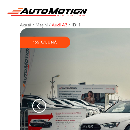
Acasă
/
Mașini
/
Audi A3
/
ID: 1
155 €/LUNĂ