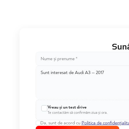
Sună
Vreau și un test drive
Te contactăm să confirmăm ziua și ora.
Da, sunt de acord cu
Politica de confidențialit