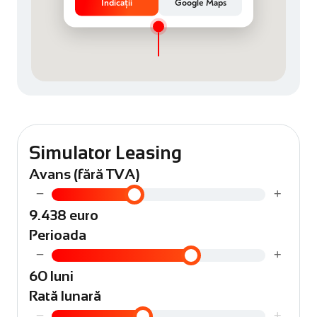
Indicații
Google Maps
Simulator Leasing
Avans (fără TVA)
−
+
9.438 euro
Perioada
−
+
60 luni
Rată lunară
−
+