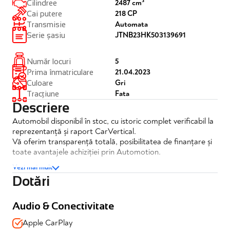
2487 cm³
Cilindree
218 CP
Cai putere
Automata
Transmisie
JTNB23HK503139691
Serie șasiu
5
Număr locuri
21.04.2023
Prima înmatriculare
Gri
Culoare
Fata
Tracțiune
Descriere
Automobil disponibil în stoc, cu istoric complet verificabil la
reprezentanță și raport CarVertical.
Vă oferim transparență totală, posibilitatea de finanțare și
toate avantajele achiziției prin Automotion.
Vezi mai mult
Toyota Camry 2.5 Hybrid Dynamic E-CVT
Dotări
✔️TVA deductibil
✔️Posibilitate finantare
Audio & Conectivitate
✔️Garantie 12 luni
Apple CarPlay