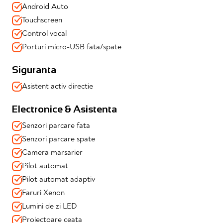
Dotări și echipamente:
Android Auto
Touchscreen
Siguranta & echipamente:
Control vocal
✔️Cruise Control adaptiv (adapteaza viteza in functie de
masina din fata)
Porturi micro-USB fata/spate
✔️Senzori de ploaie si lumini
✔️Controlul presiunii in pneuri
Siguranta
✔️Asistent pentru mentinere banda
✔️Proiectoare de ceata
Asistent activ directie
✔️Camera marsarier
✔️Senzori de parcare fata/spate
Electronice & Asistenta
Confort:
Senzori parcare fata
✔️Climatronic pe 2 zone
Senzori parcare spate
✔️Tapiterie de piele
Camera marsarier
✔️Oglinzi reglabile electric, incalzite
✔️Scaune incalzite
Pilot automat
✔️Scaun sofer reglabil electric cu memorii
Pilot automat adaptiv
✔️Parbriz incalzit
Faruri Xenon
✔️Volan incalzit
✔️Volan reglabil electric
Lumini de zi LED
✔️Volan multifunctional imbracat in piele
Proiectoare ceata
✔️Functie de Easy-Entry (reglare automata volan, scaune,