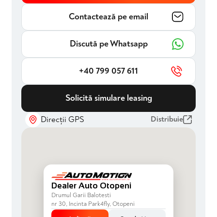
Contactează pe email
Discută pe Whatsapp
+40 799 057 611
Solicită simulare leasing
Direcții GPS
Distribuie
Dealer Auto Otopeni
Drumul Garii Balotesti
nr 30, Incinta Park4fly, Otopeni