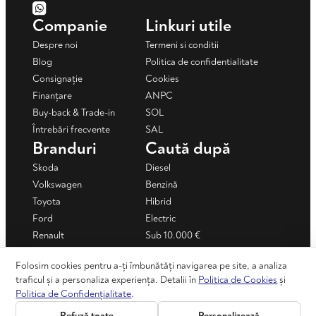
Companie
Linkuri utile
Despre noi
Termeni si conditii
Blog
Politica de confidentialitate
Consignație
Cookies
Finanțare
ANPC
Buy-back & Trade-in
SOL
Întrebări frecvente
SAL
Branduri
Caută după
Skoda
Diesel
Volkswagen
Benzină
Toyota
Hibrid
Ford
Electric
Renault
Sub 10.000 €
Mercedes-Benz
Sub 15.000 €
Folosim cookies pentru a-ți îmbunătăți navigarea pe site, a analiza
Dacia
Mașini în rate
traficul și a personaliza experiența. Detalii în
Politica de Cookies
și
+ Vezi toate
Politica de Confidențialitate
.
Refuză toate
Personalizează