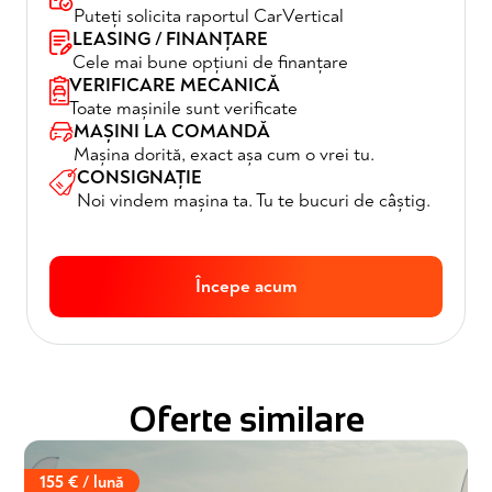
Puteți solicita raportul CarVertical
LEASING / FINANȚARE
Cele mai bune opțiuni de finanțare
VERIFICARE MECANICĂ
Toate mașinile sunt verificate
MAȘINI LA COMANDĂ
Mașina dorită, exact așa cum o vrei tu.
CONSIGNAȚIE
Noi vindem mașina ta. Tu te bucuri de câștig.
Începe acum
Oferte similare
155 € / lună