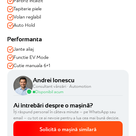
Parbriz incalzit
Tapiterie piele
Volan reglabil
Auto Hold
Performanta
Jante aliaj
Functie EV Mode
Cutie manuala 6+1
Andrei Ionescu
Consultant vânzări · Automotion
Disponibil acum
Ai întrebări despre o mașină?
Îți răspund personal în câteva minute — pe WhatsApp sau
email — cu tot ce ai nevoie pentru a lua cea mai bună decizie.
Solicită o mașină similară