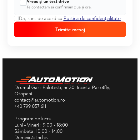
Vreau și un test drive
Te contactăm să confirmăm ziua și ora.
Da, sunt de acord cu
Politica de confidențialitate
Trimite mesaj
Drumul Garii Balotesti, nr 30, Incinta Park4fly,
Otopeni
contact@automotion.ro
+40 799 057 611
Program de lucru
Luni - Vineri : 9:00 - 18:00
Sâmbătă: 10:00 - 14:00
Duminică: Închis