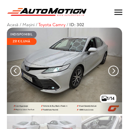
Acasă
/
Mașini
/
Toyota Camry
/
ID: 302
INDISPONIBIL
251 €/LUNĂ
1/14