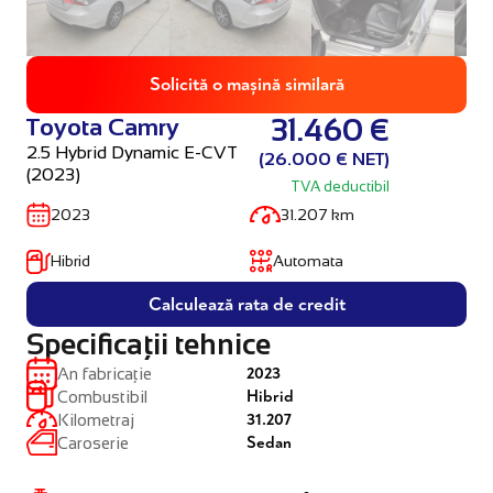
Solicită o mașină similară
Toyota Camry
31.460 €
2.5 Hybrid Dynamic E-CVT
(26.000 € NET)
(2023)
TVA deductibil
2023
31.207 km
Hibrid
Automata
Calculează rata de credit
Specificații tehnice
2023
An fabricație
Hibrid
Combustibil
31.207
Kilometraj
Sedan
Caroserie