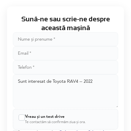
Sună-ne sau scrie-ne despre
această mașină
Vreau și un test drive
Te contactăm să confirmăm ziua și ora.