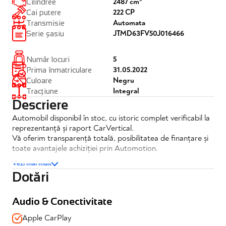
2487 cm³
Cilindree
222 CP
Cai putere
Automata
Transmisie
JTMD63FV50J016466
Serie șasiu
5
Număr locuri
31.05.2022
Prima înmatriculare
Negru
Culoare
Integral
Tracțiune
Descriere
Automobil disponibil în stoc, cu istoric complet verificabil la
reprezentanță și raport CarVertical.
Vă oferim transparență totală, posibilitatea de finanțare și
toate avantajele achiziției prin Automotion.
Vezi mai mult
Toyota RAV4 2.5 Hybrid Luxury HSD E-CVT 4x4
Dotări
✔️TVA deductibil
✔️Posibilitate finantare
Audio & Conectivitate
✔️Garantie 12 luni
Apple CarPlay