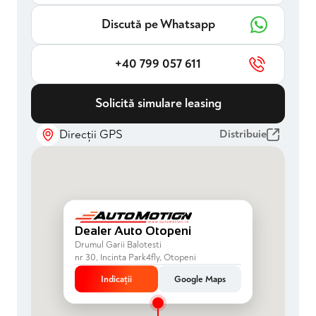
Discută pe Whatsapp
+40 799 057 611
Solicită simulare leasing
Direcții GPS
Distribuie
Dealer Auto Otopeni
Drumul Garii Balotesti
nr 30, Incinta Park4fly, Otopeni
Indicații
Google Maps