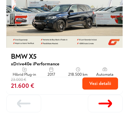
BMW X5
xDrive40e iPerformance
Hibrid Plug-in
2017
218.500 km
Automata
23.000 €
Vezi detalii
21.600 €