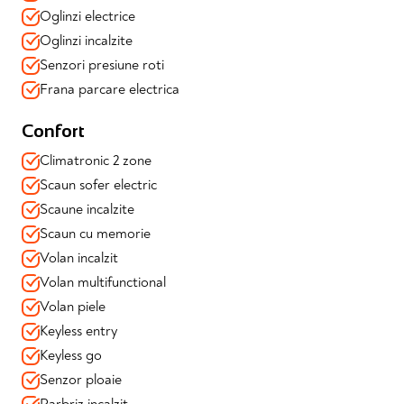
✔️Frana de parcare electrica
Oglinzi electrice
✔️Keyless Entry
Oglinzi incalzite
✔️Keyless GO
Senzori presiune roti
✔️Hayon electric
Frana parcare electrica
Design & Tehnologie:
✔️Lumini de zi LED
Confort
✔️Faruri FULL LED
✔️Functie EV Mode (rulare full electric)
Climatronic 2 zone
✔️Display central cu touchscreen
Scaun sofer electric
✔️Apple Carplay & Android Auto
Scaune incalzite
✔️Porturi USB fata
✔️Control vocal
Scaun cu memorie
Volan incalzit
📍 Mașina se vinde cu garanție valabilă și toate verificările
Volan multifunctional
efectuate
📍 Disponibilă imediat prin Automotion – achiziție în
Volan piele
siguranță, consultanță dedicată, soluții de finanțare
Keyless entry
adaptate
Keyless go
Senzor ploaie
Parbriz incalzit