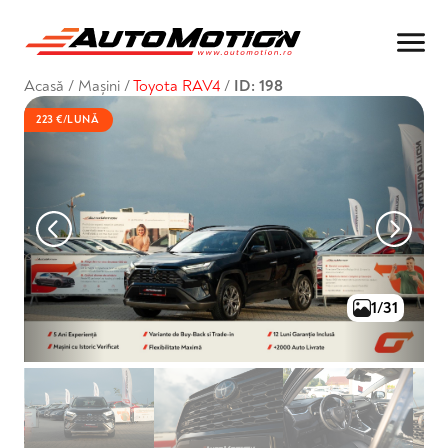
Acasă
/
Mașini
/
Toyota RAV4
/
ID: 198
223 €/LUNĂ
1/31