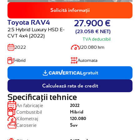
Solicită informații
Toyota RAV4
27.900 €
2.5 Hybrid Luxury HSD E-
(23.058 € NET)
CVT 4x4 (2022)
TVA deductibil
2022
120.080 km
Hibrid
Automata
gratuit
Calculează rata de credit
Specificații tehnice
2022
An fabricație
Hibrid
Combustibil
120.080
Kilometraj
Suv
Caroserie