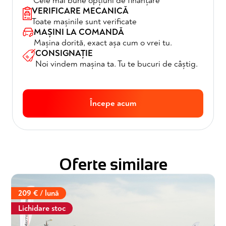
Cele mai bune opțiuni de finanțare
VERIFICARE MECANICĂ
Toate mașinile sunt verificate
MAȘINI LA COMANDĂ
Mașina dorită, exact așa cum o vrei tu.
CONSIGNAȚIE
Noi vindem mașina ta. Tu te bucuri de câștig.
Începe acum
Oferte similare
209 € / lună
Lichidare stoc