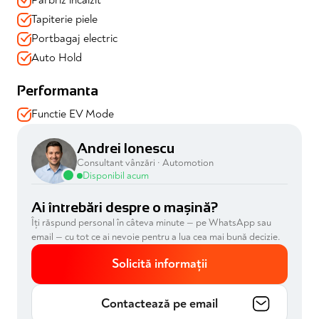
Tapiterie piele
Portbagaj electric
Auto Hold
Performanta
Functie EV Mode
Andrei Ionescu
Consultant vânzări · Automotion
Disponibil acum
Ai întrebări despre o mașină?
Îți răspund personal în câteva minute — pe WhatsApp sau
email — cu tot ce ai nevoie pentru a lua cea mai bună decizie.
Solicită informații
Contactează pe email