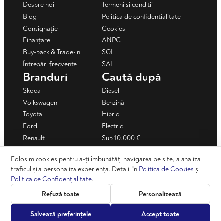
Despre noi
Termeni si conditii
Blog
Politica de confidentialitate
Consignație
Cookies
Finanțare
ANPC
Buy-back & Trade-in
SOL
Întrebări frecvente
SAL
Branduri
Caută după
Skoda
Diesel
Volkswagen
Benzină
Toyota
Hibrid
Ford
Electric
Renault
Sub 10.000 €
Mercedes-Benz
Sub 15.000 €
Folosim cookies pentru a-ți îmbunătăți navigarea pe site, a analiza
Dacia
Mașini în rate
traficul și a personaliza experiența. Detalii în
Politica de Cookies
și
+ Vezi toate
Politica de Confidențialitate
.
Refuză toate
Personalizează
©2026 automotion.ro - Toate drepturile rezervate
Salvează preferințele
Accept toate