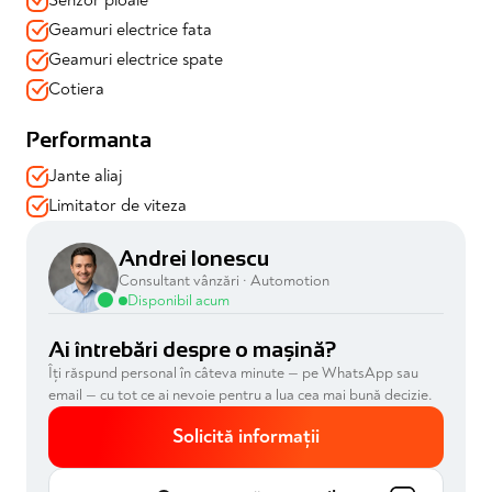
📍 Disponibilă imediat prin Automotion – achiziție în
Geamuri electrice fata
siguranță, consultanță dedicată, soluții de finanțare
adaptate Citeste mai putin
Geamuri electrice spate
Cotiera
Performanta
Jante aliaj
Limitator de viteza
Andrei Ionescu
Consultant vânzări · Automotion
Disponibil acum
Ai întrebări despre o mașină?
Îți răspund personal în câteva minute — pe WhatsApp sau
email — cu tot ce ai nevoie pentru a lua cea mai bună decizie.
Solicită informații