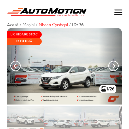
Acasă
/
Mașini
/
Nissan Qashqai
/
ID: 76
LICHIDARE STOC
97 €/LUNĂ
1/26