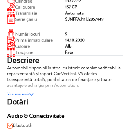
1332 cm³
Cilindree
157 CP
Cai putere
Automata
Transmisie
SJNFFAJ11U2857449
Serie șasiu
5
Număr locuri
14.10.2020
Prima înmatriculare
Alb
Culoare
Fata
Tracțiune
Descriere
Automobil disponibil în stoc, cu istoric complet verificabil la
reprezentanță și raport CarVertical. Vă oferim
transparență totală, posibilitatea de finanțare și toate
avantajele achiziției prin Automotion.
Vezi mai mult
Nissan Qashqai 1.3 DIG-T DCT N-Connecta Automat
Dotări
✔️TVA deductibil
✔️Posibilitate finantare
✔️Garantie completa
Audio & Conectivitate
Bluetooth
Dotări și echipamente: