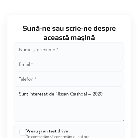
Sună-ne sau scrie-ne despre
această mașină
Vreau și un test drive
Te contactăm să confirmăm ziua și ora.