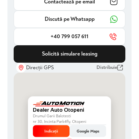
Contactează pe email
Discută pe Whatsapp
+40 799 057 611
Solicită simulare leasing
Direcții GPS
Distribuie
Dealer Auto Otopeni
Drumul Garii Balotesti
nr 30, Incinta Park4fly, Otopeni
Indicații
Google Maps