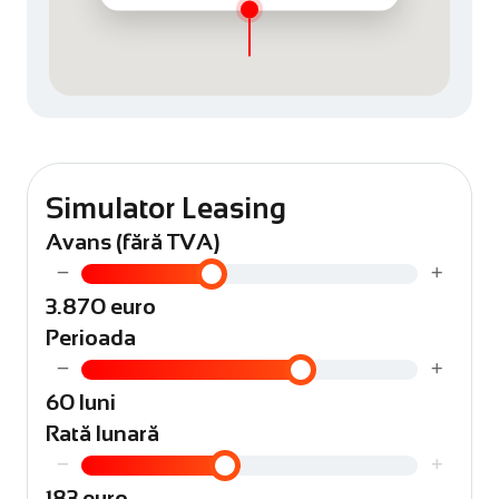
Simulator Leasing
Avans (fără TVA)
−
+
3.870 euro
Perioada
−
+
60 luni
Rată lunară
−
+
183 euro