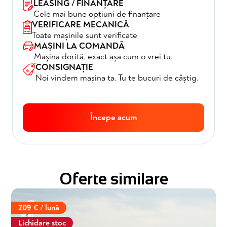
LEASING / FINANȚARE
Cele mai bune opțiuni de finanțare
VERIFICARE MECANICĂ
Toate mașinile sunt verificate
MAȘINI LA COMANDĂ
Mașina dorită, exact așa cum o vrei tu.
CONSIGNAȚIE
Noi vindem mașina ta. Tu te bucuri de câștig.
Începe acum
Oferte similare
209 € / lună
Lichidare stoc