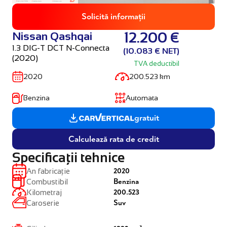
Solicită informații
Nissan Qashqai
12.200 €
1.3 DIG-T DCT N-Connecta
(10.083 € NET)
(2020)
TVA deductibil
2020
200.523 km
Benzina
Automata
gratuit
Calculează rata de credit
Specificații tehnice
2020
An fabricație
Benzina
Combustibil
200.523
Kilometraj
Suv
Caroserie