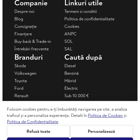
Companie
Linkuri utile
Despre noi
Termeni si conditii
Blog
Politica de confidentialitate
Consignație
Cookies
Finanțare
ANPC
Buy-back & Trade-in
SOL
Întrebări frecvente
SAL
Branduri
Caută după
Skoda
Diesel
Volkswagen
Benzină
Toyota
Hibrid
Ford
Electric
Renault
Sub 10.000 €
Mercedes-Benz
Sub 15.000 €
Folosim cookies pentru a-ți îmbunătăți navigarea pe site, a analiza
Dacia
Mașini în rate
traficul și a personaliza experiența. Detalii în
Politica de Cookies
și
+ Vezi toate
Politica de Confidențialitate
.
Refuză toate
Personalizează