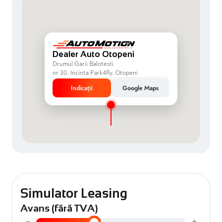
Dealer Auto Otopeni
Drumul Garii Balotesti
nr 30, Incinta Park4fly, Otopeni
Indicații
Google Maps
Simulator Leasing
Avans (fără TVA)