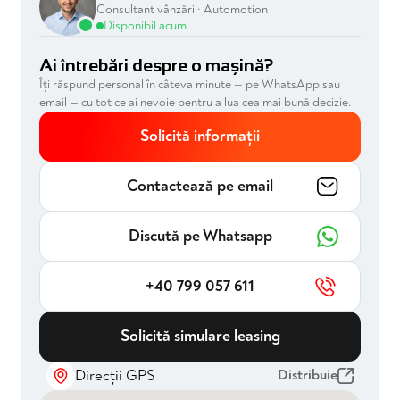
Consultant vânzări · Automotion
Disponibil acum
Ai întrebări despre o mașină?
Îți răspund personal în câteva minute — pe WhatsApp sau
email — cu tot ce ai nevoie pentru a lua cea mai bună decizie.
Solicită informații
Contactează pe email
Discută pe Whatsapp
+40 799 057 611
Solicită simulare leasing
Direcții GPS
Distribuie