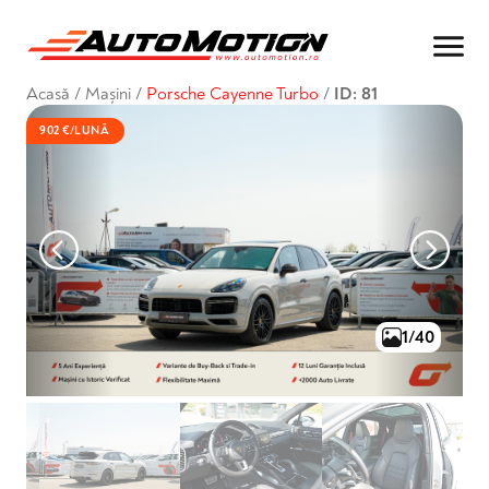
Acasă
/
Mașini
/
Porsche Cayenne Turbo
/
ID: 81
902 €/LUNĂ
1/40