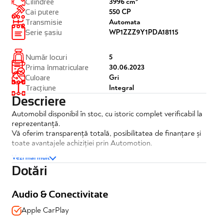
3996 cm³
Cilindree
550 CP
Cai putere
Automata
Transmisie
WP1ZZZ9Y1PDA18115
Serie șasiu
5
Număr locuri
30.06.2023
Prima înmatriculare
Gri
Culoare
Integral
Tracțiune
Descriere
Automobil disponibil în stoc, cu istoric complet verificabil la
reprezentanță.
Vă oferim transparență totală, posibilitatea de finanțare și
toate avantajele achiziției prin Automotion.
Vezi mai mult
Porsche Cayenne Turbo – 550 CP
Dotări
✔️Posibilitate finanțare
✔️Garanție disponibilă
Audio & Conectivitate
✔️Istoric complet, rulaj real
Apple CarPlay