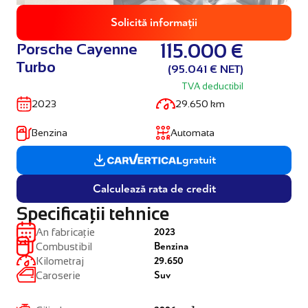
Solicită informații
Porsche Cayenne
115.000 €
Turbo
(95.041 € NET)
TVA deductibil
2023
29.650 km
Benzina
Automata
gratuit
Calculează rata de credit
Specificații tehnice
2023
An fabricație
Benzina
Combustibil
29.650
Kilometraj
Suv
Caroserie