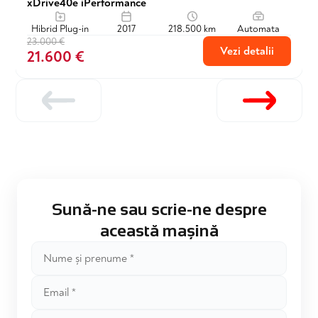
xDrive40e iPerformance
Hibrid Plug-in
2017
218.500 km
Automata
23.000 €
Vezi detalii
21.600 €
Sună-ne sau scrie-ne despre
această mașină