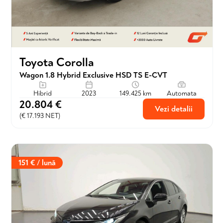
Toyota Corolla
Wagon 1.8 Hybrid Exclusive HSD TS E-CVT
Hibrid
2023
149.425 km
Automata
20.804 €
Vezi detalii
(€ 17.193 NET)
151 € / lună