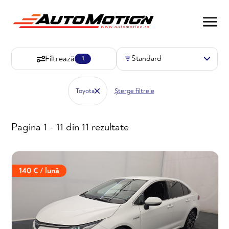
Filtrează
1
Toyota
Șterge filtrele
Pagina 1 - 11 din 11 rezultate
140 € / lună