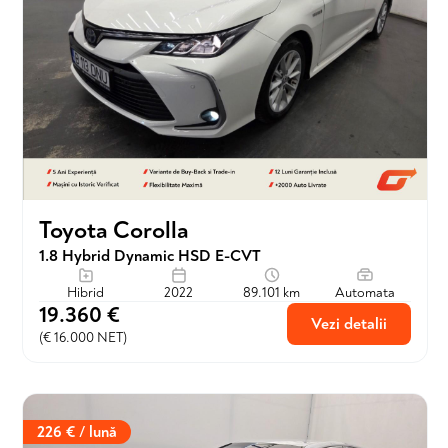
Toyota Corolla
1.8 Hybrid Dynamic HSD E-CVT
Hibrid
2022
89.101 km
Automata
19.360 €
Vezi detalii
(€ 16.000 NET)
226 € / lună