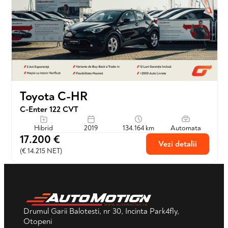
Toyota C-HR
C-Enter 122 CVT
Hibrid
2019
134.164 km
Automata
17.200 €
Vezi detalii
(€ 14.215 NET)
Drumul Garii Balotesti, nr 30, Incinta Park4fly,
Otopeni