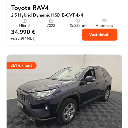
Toyota RAV4
2.5 Hybrid Dynamic HSD E-CVT 4x4
Hibrid
2023
45.338 km
Automata
34.990 €
Vezi detalii
(€ 28.917 NET)
261 € / lună