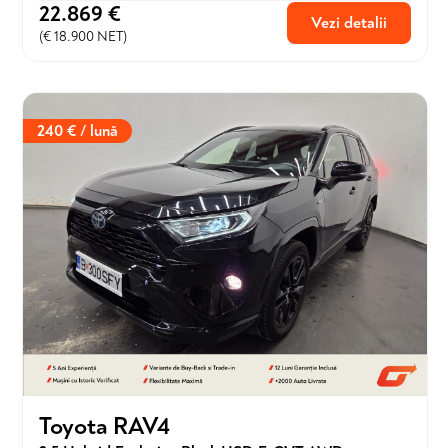
22.869 €
Vezi detalii
(€ 18.900 NET)
240 € / lună
Toyota RAV4