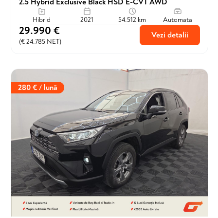
2.5 Hybrid Exclusive Black HSD E-CVT AWD
Hibrid
2021
54.512 km
Automata
29.990 €
Vezi detalii
(€ 24.785 NET)
280 € / lună