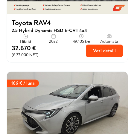
Toyota RAV4
2.5 Hybrid Dynamic HSD E-CVT 4x4
Hibrid
2022
49.105 km
Automata
32.670 €
Vezi detalii
(€ 27.000 NET)
166 € / lună