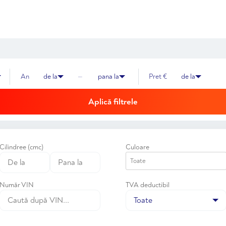
An
de la
—
pana la
Pret €
de la
Aplică filtrele
Cilindree (cmc)
Culoare
Număr VIN
TVA deductibil
Toate