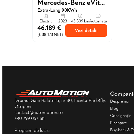
Mercedes-Benz eVito Tourer
Extra-Long 90KWh
Electric
2023
43.309 km
Automata
46.189 €
Vezi detalii
(€ 38.173 NET)
Compani
Drumul Garii Balotesti, nr 30, Incinta Park4fly,
Despre noi
Otopeni
Blog
contact@automotion.ro
Consignație
+40 799 057 611
Finanțare
Buy-back & T
Program de lucru