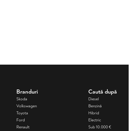
Branduri
Caută după
Skoda
Diesel
Volkswagen
Benzină
Toyota
Hibrid
Ford
Electric
Renault
Sub 10.000 €