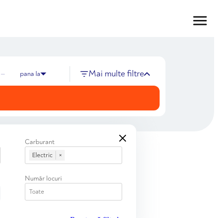
Mai multe filtre
—
pana la
Carburant
Electric
×
Număr locuri