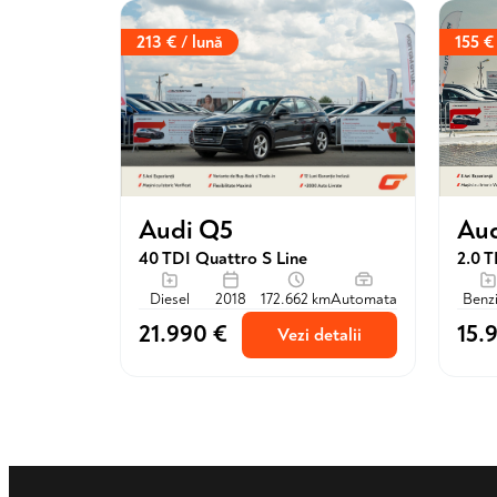
213 € / lună
155 €
Aud
Audi Q5
2.0 
40 TDI Quattro S Line
Benz
Diesel
2018
172.662 km
Automata
21.990 €
15.
Vezi detalii