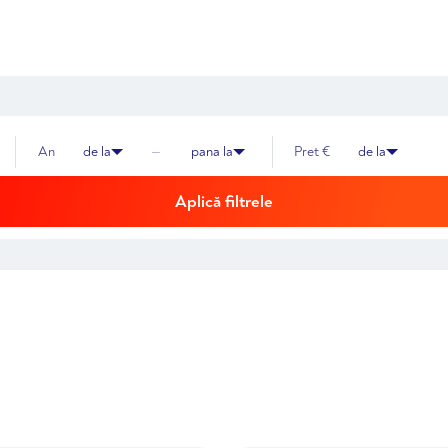
An
de la
—
pana la
Pret €
de la
Aplică filtrele