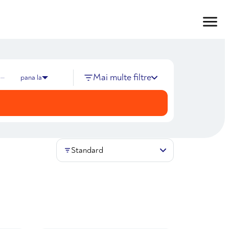
Mai multe filtre
—
pana la