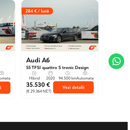
284 € / lună
Audi A6
55 TFSI quattro S tronic Design
omata
Hibrid
2020
94.500 km
Automata
35.530 €
Vezi detalii
i
(€ 29.364 NET)