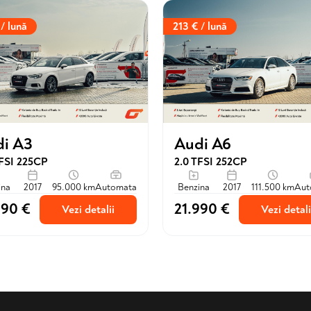
 / lună
213 € / lună
Audi A6
i A3
2.0 TFSI 252CP
TFSI 225CP
Benzina
2017
111.500 km
Aut
ina
2017
95.000 km
Automata
990 €
21.990 €
Vezi detalii
Vezi detali