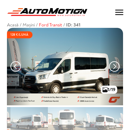
Acasă
/
Mașini
/
Ford Transit
/
ID: 341
128 €/LUNĂ
1/19