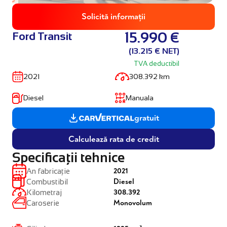
Solicită informații
Ford Transit
15.990 €
(13.215 € NET)
TVA deductibil
2021
308.392 km
Diesel
Manuala
gratuit
Calculează rata de credit
Specificații tehnice
2021
An fabricație
Diesel
Combustibil
308.392
Kilometraj
Monovolum
Caroserie