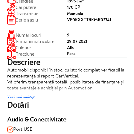
1995 cm³
Cilindree
170 CP
Cai putere
Manuala
Transmisie
VF0KXXTTRKMR02741
Serie șasiu
9
Număr locuri
29.07.2021
Prima înmatriculare
Alb
Culoare
Fata
Tracțiune
Descriere
Automobil disponibil în stoc, cu istoric complet verificabil la
reprezentanță și raport CarVertical.
Vă oferim transparență totală, posibilitatea de finanțare și
toate avantajele achiziției prin Automotion.
Vezi mai mult
Dotări
Ford Transit 170CP
✔️TVA deductibil
✔️Posibilitate finantare
Audio & Conectivitate
✔️Garantie 12 luni
Port USB