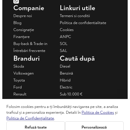
Companie
Linkuri utile
Despre noi
Termeni si conditii
Blog
Politica de confidentialitate
Consignație
Cookies
Finanțare
ANPC
Buy-back & Trade-in
SOL
Întrebări frecvente
SAL
Branduri
Caută după
Skoda
Diesel
Volkswagen
Benzină
Toyota
Hibrid
Ford
Electric
Renault
Sub 10.000 €
Mercedes-Benz
Sub 15.000 €
Folosim cookies pentru a-ți îmbunătăți navigarea pe site, a analiza
Dacia
Mașini în rate
traficul și a personaliza experiența. Detalii în
Politica de Cookies
și
+ Vezi toate
Politica de Confidențialitate
.
Refuză toate
Personalizează