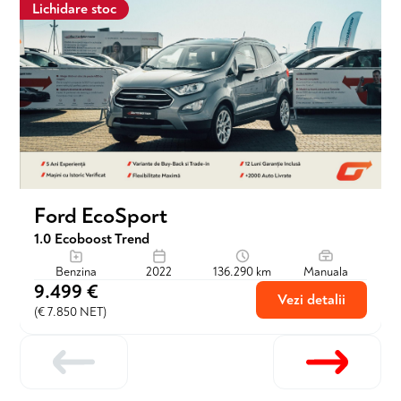
Lichidare stoc
Ford EcoSport
1.0 Ecoboost Trend
Benzina
2022
136.290 km
Manuala
9.499 €
Vezi detalii
(€ 7.850 NET)