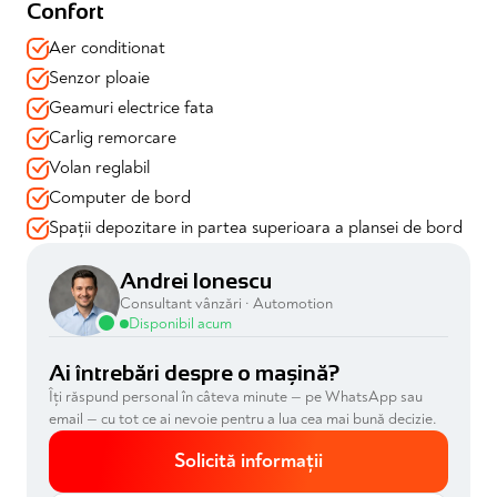
Confort
✔️Inchidere centralizata
✔️Carlig de remorcare
Aer conditionat
Senzor ploaie
Geamuri electrice fata
Design & Tehnologie:
Carlig remorcare
✔️Lumini de zi LED
Volan reglabil
✔️Media Display cu ecran 8"
✔️Start/Stop ( cu posibilitate dezactivare din buton )
Computer de bord
✔️Priza USB & o priză brichetă
Spații depozitare in partea superioara a plansei de bord
Andrei Ionescu
📍 Mașina se vinde cu garanție direct de la producator
Consultant vânzări · Automotion
valabilă și cu toate verificările efectuate
Disponibil acum
📍 Disponibilă imediat prin Automotion – achiziție în
siguranță, consultanță dedicată, soluții de finanțare
Ai întrebări despre o mașină?
adaptate
Îți răspund personal în câteva minute — pe WhatsApp sau
email — cu tot ce ai nevoie pentru a lua cea mai bună decizie.
Solicită informații