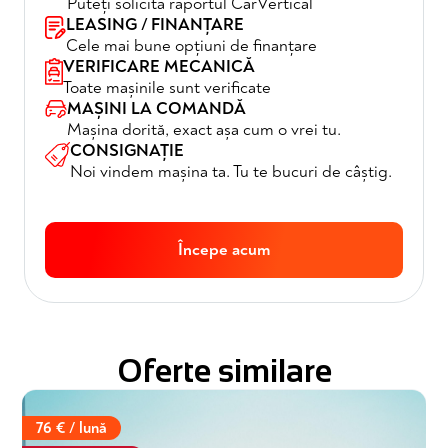
Puteți solicita raportul CarVertical
LEASING / FINANȚARE
Cele mai bune opțiuni de finanțare
VERIFICARE MECANICĂ
Toate mașinile sunt verificate
MAȘINI LA COMANDĂ
Mașina dorită, exact așa cum o vrei tu.
CONSIGNAȚIE
Noi vindem mașina ta. Tu te bucuri de câștig.
Începe acum
Oferte similare
76 € / lună