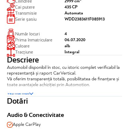
2999 cm³
Cilindree
435 CP
Cai putere
Automata
Transmisie
WDD2383611F085913
Serie șasiu
4
Număr locuri
06.07.2020
Prima înmatriculare
alb
Culoare
Integral
Tracțiune
Descriere
Automobil disponibil în stoc, cu istoric complet verificabil la
reprezentanță și raport CarVertical.
Vă oferim transparență totală, posibilitatea de finanțare și
toate avantajele achiziției prin Automotion.
Vezi mai mult
Mercedes AMG COUPE E53 EQ BOOST
Dotări
✔️TVA inclus si deductibil
✔️Istoric complet la reprezentanta si raport CarVertical
Audio & Conectivitate
✔️Garantie completa 12 luni
Apple CarPlay