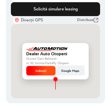
siguranță, consultanță dedicată, soluții de finanțare
adaptate
Solicită simulare leasing
Direcții GPS
Distribuie
Dealer Auto Otopeni
Drumul Garii Balotesti
nr 30, Incinta Park4fly, Otopeni
Indicații
Google Maps