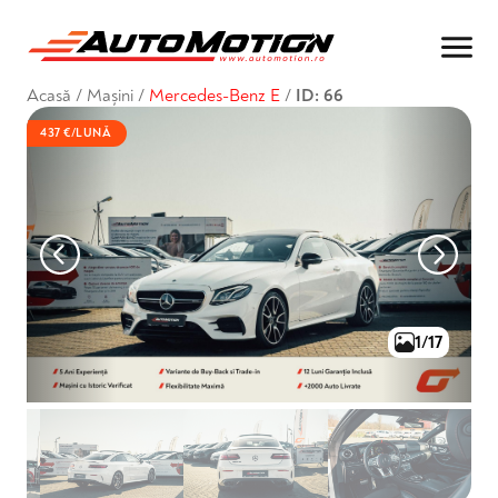
Acasă
/
Mașini
/
Mercedes-Benz E
/
ID: 66
437 €/LUNĂ
1/17