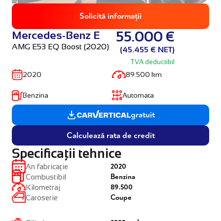
Solicită informații
Mercedes-Benz E
55.000 €
AMG E53 EQ Boost (2020)
(45.455 € NET)
TVA deductibil
2020
89.500 km
Benzina
Automata
gratuit
Calculează rata de credit
Specificații tehnice
2020
An fabricație
Benzina
Combustibil
89.500
Kilometraj
Coupe
Caroserie