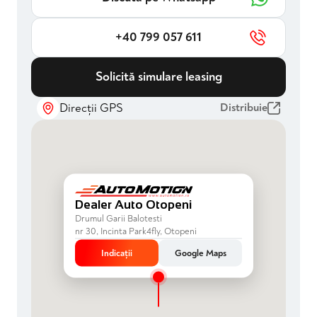
adaptate
+40 799 057 611
Solicită simulare leasing
Direcții GPS
Distribuie
Dealer Auto Otopeni
Drumul Garii Balotesti
nr 30, Incinta Park4fly, Otopeni
Indicații
Google Maps