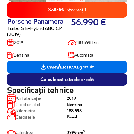
Solicită informații
Porsche Panamera
56.990 €
Turbo S E-Hybrid 680 CP
(2019)
2019
188.598 km
Benzina
Automata
gratuit
Calculează rata de credit
Specificații tehnice
2019
An fabricație
Benzina
Combustibil
188.598
Kilometraj
Break
Caroserie
3996 cm³
Cilindree