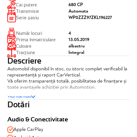
680 CP
Cai putere
Automata
Transmisie
WP0ZZZ97ZKL196227
Serie șasiu
4
Număr locuri
13.05.2019
Prima înmatriculare
albastru
Culoare
Integral
Tracțiune
Descriere
Automobil disponibil în stoc, cu istoric complet verificabil la
reprezentanță și raport CarVertical.
Vă oferim transparență totală, posibilitatea de finanțare și
toate avantajele achiziției prin Automotion.
Vezi mai mult
Dotări
Porsche Panamera Turbo S E-Hybrid Sport Turismo
✔️Posibilitate finantare
Audio & Conectivitate
✔️TVA nedeductibil
Apple CarPlay
✔️Garantie completa până în 05.2028 sau 250.000 km