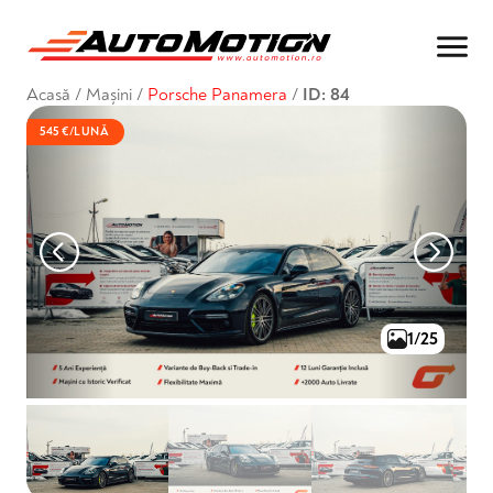
Acasă
/
Mașini
/
Porsche Panamera
/
ID: 84
545 €/LUNĂ
1/25