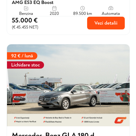
AMG E53 EQ Boost
Benzina
2020
89.500 km
Automata
55.000 €
Vezi detalii
(€ 45.455 NET)
92 € / lună
Lichidare stoc
Mercedes-Benz GLA 180 d