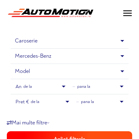
Mercedes-Benz
An
de la
—
pana la
Pret €
de la
—
pana la
Mai multe filtre