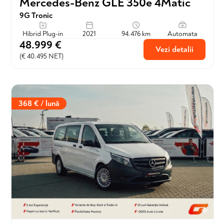
Mercedes-Benz GLE 350e 4Matic
9G Tronic
Hibrid Plug-in
2021
94.476 km
Automata
48.999 €
Vezi detalii
(€ 40.495 NET)
368 € / lună