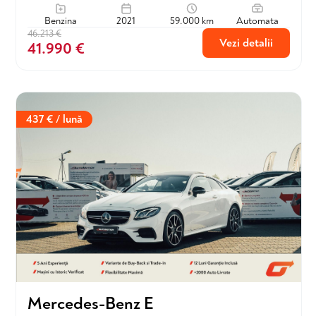
Benzina
2021
59.000 km
Automata
46.213 €
Vezi detalii
41.990 €
437 € / lună
Mercedes-Benz E