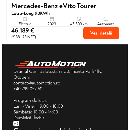
Mercedes-Benz eVito Tourer
Extra-Long 90KWh
Electric
2023
43.309 km
Automata
46.189 €
Vezi detalii
(€ 38.173 NET)
Drumul Garii Balotesti, nr 30, Incinta Park4fly,
Otopeni
contact@automotion.ro
+40 799 057 611
Program de lucru
Luni - Vineri : 9:00 - 18:00
Sâmbătă: 10:00 - 14:00
Duminică: Închis