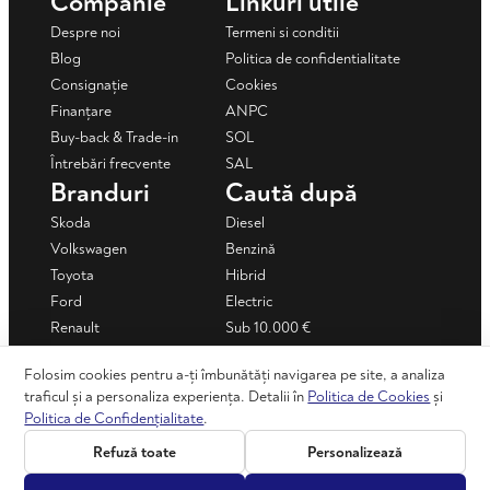
Companie
Linkuri utile
Despre noi
Termeni si conditii
Blog
Politica de confidentialitate
Consignație
Cookies
Finanțare
ANPC
Buy-back & Trade-in
SOL
Întrebări frecvente
SAL
Branduri
Caută după
Skoda
Diesel
Volkswagen
Benzină
Toyota
Hibrid
Ford
Electric
Renault
Sub 10.000 €
Mercedes-Benz
Sub 15.000 €
Folosim cookies pentru a-ți îmbunătăți navigarea pe site, a analiza
Dacia
Mașini în rate
traficul și a personaliza experiența. Detalii în
Politica de Cookies
și
+ Vezi toate
Politica de Confidențialitate
.
Refuză toate
Personalizează