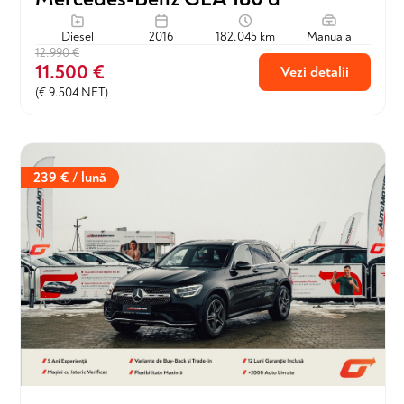
Diesel
2016
182.045 km
Manuala
12.990 €
11.500 €
Vezi detalii
(€ 9.504 NET)
239 € / lună