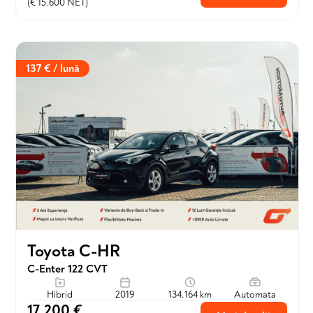
(€ 15.600 NET)
137 € / lună
Toyota C-HR
C-Enter 122 CVT
Hibrid
2019
134.164 km
Automata
17.200 €