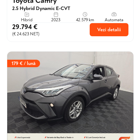
Toyota Camry
2.5 Hybrid Dynamic E-CVT
Hibrid
2023
42.579 km
Automata
29.794 €
Vezi detalii
(€ 24.623 NET)
179 € / lună