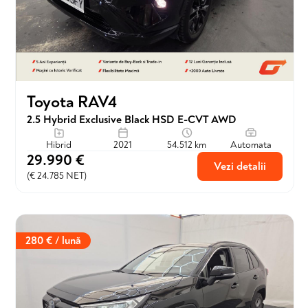
Toyota RAV4
2.5 Hybrid Exclusive Black HSD E-CVT AWD
Hibrid
2021
54.512 km
Automata
29.990 €
Vezi detalii
(€ 24.785 NET)
280 € / lună