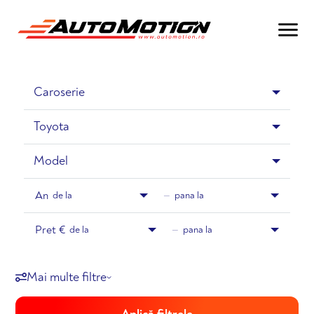
Toyota
An
de la
—
pana la
Pret €
de la
—
pana la
Mai multe filtre