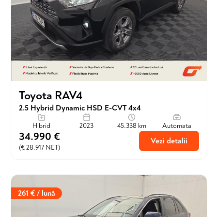
Toyota RAV4
2.5 Hybrid Dynamic HSD E-CVT 4x4
Hibrid
2023
45.338 km
Automata
34.990 €
Vezi detalii
(€ 28.917 NET)
261 € / lună