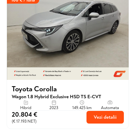
166 € / lună
Toyota Corolla
Wagon 1.8 Hybrid Exclusive HSD TS E-CVT
Hibrid
2023
149.425 km
Automata
20.804 €
Vezi detalii
(€ 17.193 NET)