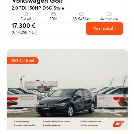
Volkswagen Golf
2.0 TDI 150HP DSG Style
Diesel
2021
68.945 km
Automata
17.300 €
Vezi detalii
(€ 14.298 NET)
150 € / lună