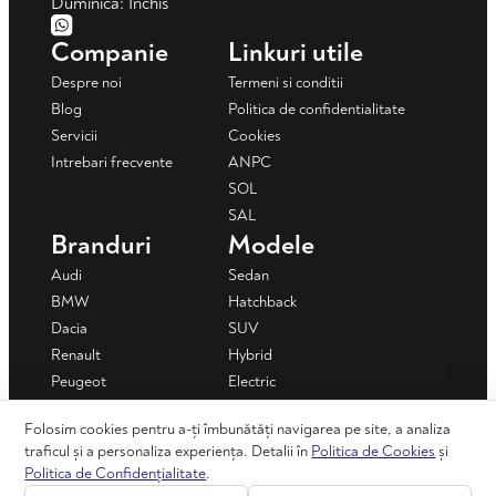
Duminică: Închis
Companie
Linkuri utile
Despre noi
Termeni si conditii
Blog
Politica de confidentialitate
Servicii
Cookies
Intrebari frecvente
ANPC
SOL
SAL
Branduri
Modele
Audi
Sedan
BMW
Hatchback
Dacia
SUV
Renault
Hybrid
Peugeot
Electric
Volkswagen
Coupe
Folosim cookies pentru a-ți îmbunătăți navigarea pe site, a analiza
Toyota
Truck
traficul și a personaliza experiența. Detalii în
Politica de Cookies
și
+ Vezi toate
Politica de Confidențialitate
.