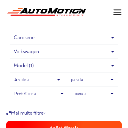
Volkswagen
An
de la
—
pana la
Pret €
de la
—
pana la
Mai multe filtre