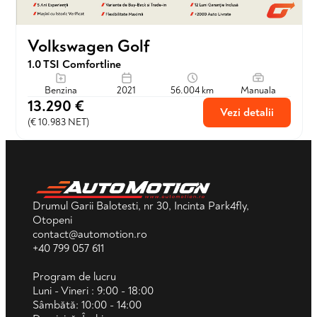
Volkswagen Golf
1.0 TSI Comfortline
Benzina
2021
56.004 km
Manuala
13.290 €
Vezi detalii
(€ 10.983 NET)
Drumul Garii Balotesti, nr 30, Incinta Park4fly,
Otopeni
contact@automotion.ro
+40 799 057 611
Program de lucru
Luni - Vineri : 9:00 - 18:00
Sâmbătă: 10:00 - 14:00