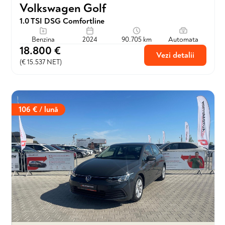
Volkswagen Golf
1.0 TSI DSG Comfortline
Benzina
2024
90.705 km
Automata
18.800 €
Vezi detalii
(€ 15.537 NET)
106 € / lună