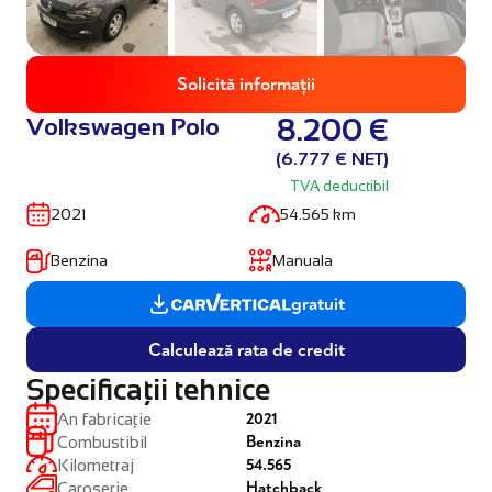
Solicită informații
Volkswagen Polo
8.200 €
(6.777 € NET)
TVA deductibil
2021
54.565 km
Benzina
Manuala
gratuit
Calculează rata de credit
Specificații tehnice
2021
An fabricație
Benzina
Combustibil
54.565
Kilometraj
Hatchback
Caroserie