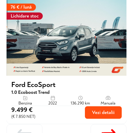
76 € / lună
Lichidare stoc
Ford EcoSport
1.0 Ecoboost Trend
Benzina
2022
136.290 km
Manuala
9.499 €
Vezi detalii
(€ 7.850 NET)