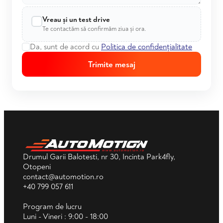
Vreau și un test drive
Te contactăm să confirmăm ziua și ora.
Da, sunt de acord cu
Politica de confidențialitate
Trimite mesaj
Drumul Garii Balotesti, nr 30, Incinta Park4fly,
Otopeni
contact@automotion.ro
+40 799 057 611
Program de lucru
Luni - Vineri : 9:00 - 18:00