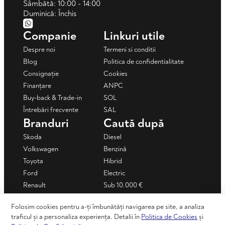
Sâmbătă: 10:00 - 14:00
Duminică: Închis
Companie
Linkuri utile
Despre noi
Termeni si conditii
Blog
Politica de confidentialitate
Consignație
Cookies
Finanțare
ANPC
Buy-back & Trade-in
SOL
Întrebări frecvente
SAL
Branduri
Caută după
Skoda
Diesel
Volkswagen
Benzină
Toyota
Hibrid
Ford
Electric
Renault
Sub 10.000 €
Mercedes-Benz
Sub 15.000 €
Folosim cookies pentru a-ți îmbunătăți navigarea pe site, a analiza
Dacia
Mașini în rate
traficul și a personaliza experiența. Detalii în
Politica de Cookies
și
+ Vezi toate