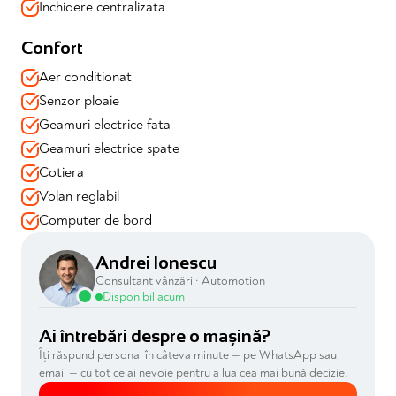
✔️Carplay + bluetooth
Inchidere centralizata
✔️Proiectoare ceață
✔️Start/Stop ( cu posibilitate dezactivare din buton )
Confort
✔️2 prize USB & o priză brichetă
Aer conditionat
📍 Mașina se vinde cu garanție 12 luni valabilă și toate
Senzor ploaie
verificările efectuate
Geamuri electrice fata
📍 Disponibilă imediat prin Automotion – achiziție în
siguranță, consultanță dedicată, soluții de finanțare
Geamuri electrice spate
adaptate
Cotiera
Volan reglabil
Computer de bord
Andrei Ionescu
Consultant vânzări · Automotion
Disponibil acum
Ai întrebări despre o mașină?
Îți răspund personal în câteva minute — pe WhatsApp sau
email — cu tot ce ai nevoie pentru a lua cea mai bună decizie.