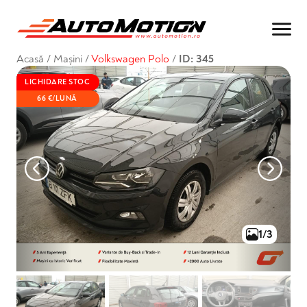
Acasă
/
Mașini
/
Volkswagen Polo
/
ID: 345
LICHIDARE STOC
66 €/LUNĂ
1/3