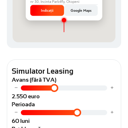
nr 30, Incinta Park4fly, Otopeni
Indicații
Google Maps
Simulator Leasing
Avans (fără TVA)
−
+
2.550 euro
Perioada
−
+
60 luni