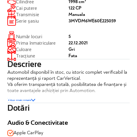
1998 cm³
Cilindree
122 CP
Cai putere
Manuala
Transmisie
3MVDM6WE60E225059
Serie șasiu
5
Număr locuri
22.12.2021
Prima înmatriculare
Gri
Culoare
Fata
Tracțiune
Descriere
Automobil disponibil în stoc, cu istoric complet verificabil la
reprezentanță și raport CarVertical.
Vă oferim transparență totală, posibilitatea de finanțare și
toate avantajele achiziției prin Automotion.
Vezi mai mult
Mazda CX-30 2.0 Skyactiv
Dotări
✔️TVA inclus si deductibil
✔️Posibilitate finantare
Audio & Conectivitate
✔️Garantie 12 luni
Apple CarPlay