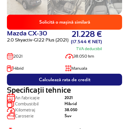
Solicită o mașină similară
Mazda CX-30
21.228 €
2.0 Skyactiv-G122 Plus (2021)
(17.544 € NET)
TVA deductibil
2021
38.050 km
Hibrid
Manuala
Calculează rata de credit
Specificații tehnice
2021
An fabricație
Hibrid
Combustibil
38.050
Kilometraj
Suv
Caroserie