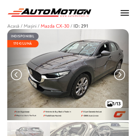
Acasă
/
Mașini
/
Mazda CX-30
/
ID: 291
INDISPONIBIL
170 €/LUNĂ
1/13