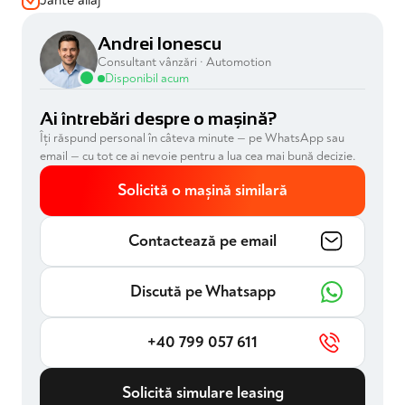
Andrei Ionescu
Consultant vânzări · Automotion
Disponibil acum
Ai întrebări despre o mașină?
Îți răspund personal în câteva minute — pe WhatsApp sau
email — cu tot ce ai nevoie pentru a lua cea mai bună decizie.
Solicită o mașină similară
Contactează pe email
Discută pe Whatsapp
+40 799 057 611
Solicită simulare leasing