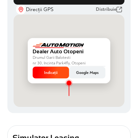
Direcții GPS
Distribuie
Dealer Auto Otopeni
Drumul Garii Balotesti
nr 30, Incinta Park4fly, Otopeni
Indicații
Google Maps
Simulator Leasing