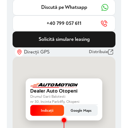
Discută pe Whatsapp
+40 799 057 611
Solicită simulare leasing
Direcții GPS
Distribuie
Dealer Auto Otopeni
Drumul Garii Balotesti
nr 30, Incinta Park4fly, Otopeni
Indicații
Google Maps