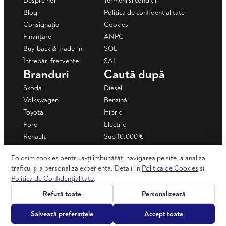
Despre noi
Termeni si conditii
Blog
Politica de confidentialitate
Consignație
Cookies
Finanțare
ANPC
Buy-back & Trade-in
SOL
Întrebări frecvente
SAL
Branduri
Caută după
Skoda
Diesel
Volkswagen
Benzină
Toyota
Hibrid
Ford
Electric
Renault
Sub 10.000 €
Mercedes-Benz
Sub 15.000 €
Folosim cookies pentru a-ți îmbunătăți navigarea pe site, a analiza
Dacia
Mașini în rate
traficul și a personaliza experiența. Detalii în
Politica de Cookies
și
+ Vezi toate
Politica de Confidențialitate
.
Refuză toate
Personalizează
©2026 automotion.ro - Toate drepturile rezervate
Salvează preferințele
Accept toate