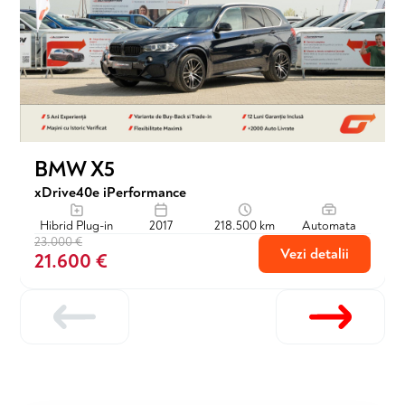
BMW X5
xDrive40e iPerformance
Hibrid Plug-in
2017
218.500 km
Automata
23.000 €
Vezi detalii
21.600 €