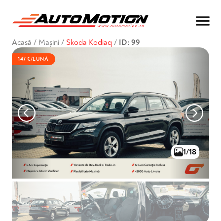
Acasă
/
Mașini
/
Skoda Kodiaq
/
ID: 99
147 €/LUNĂ
1/18