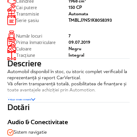
1968 cm³
Cilindree
150 CP
Cai putere
Automata
Transmisie
TMBLJ7NS1K8058393
Serie șasiu
7
Număr locuri
09.07.2019
Prima înmatriculare
Negru
Culoare
Integral
Tracțiune
Descriere
Automobil disponibil în stoc, cu istoric complet verificabil la
reprezentanță și raport CarVertical.
Vă oferim transparență totală, posibilitatea de finanțare și
toate avantajele achiziției prin Automotion.
Vezi mai mult
Dotări
Skoda Kodiaq 2.0 DSG 4x4 150CP
✔️TVA deductibil
Audio & Conectivitate
✔️Posibilitate finantare
Sistem navigatie
✔️Garantie completa 12 luni