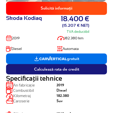
Solicită informații
Skoda Kodiaq
18.400 €
(15.207 € NET)
TVA deductibil
2019
182.380 km
Diesel
Automata
gratuit
Calculează rata de credit
Specificații tehnice
2019
An fabricație
Diesel
Combustibil
182.380
Kilometraj
Suv
Caroserie