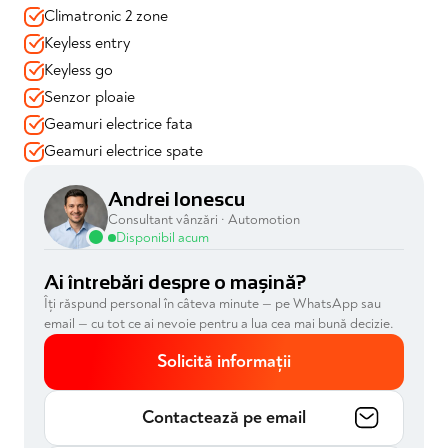
Climatronic 2 zone
✔️Drive Mode SelectIon: Sistem asistare la rulare: selectie
mod conducere
Keyless entry
✔️Geamuri electrice fata/spate
Keyless go
Senzor ploaie
Design & Tehnologie:
Geamuri electrice fata
✔️Faruri cu LED
Geamuri electrice spate
✔️Proiectoare ceata
✔️Sistem de navigatie
Andrei Ionescu
Consultant vânzări · Automotion
📍 Mașina se vinde cu garanție 12 luni valabilă și toate
Disponibil acum
verificările efectuate
📍 Disponibilă imediat prin Automotion – achiziție în
Ai întrebări despre o mașină?
siguranță, consultanță dedicată, soluții de finanțare
Îți răspund personal în câteva minute — pe WhatsApp sau
adaptate
email — cu tot ce ai nevoie pentru a lua cea mai bună decizie.
Solicită informații
Contactează pe email