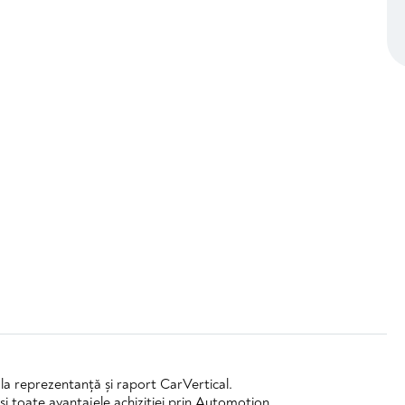
l la reprezentanță și raport CarVertical.
și toate avantajele achiziției prin Automotion.