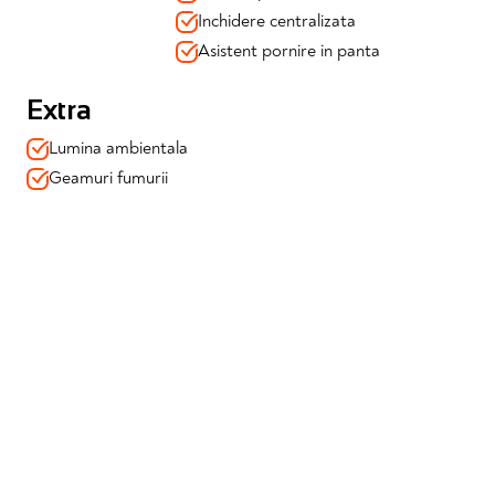
Inchidere centralizata
Asistent pornire in panta
Extra
 electric
Lumina ambientala
Geamuri fumurii