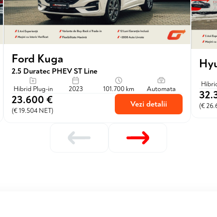
Ford Kuga
Hyu
2.5 Duratec PHEV ST Line
Hibri
Hibrid Plug-in
2023
101.700 km
Automata
32.
23.600 €
Vezi detalii
(€ 26
(€ 19.504 NET)