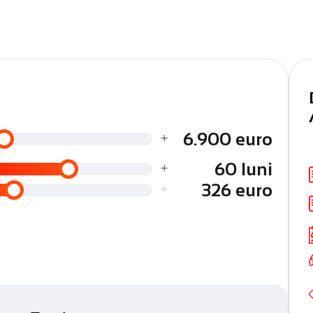
ficările efectuate
ranță, consultanță dedicată, soluții de finanțare adaptate
+
6.900 euro
+
60 luni
+
326 euro