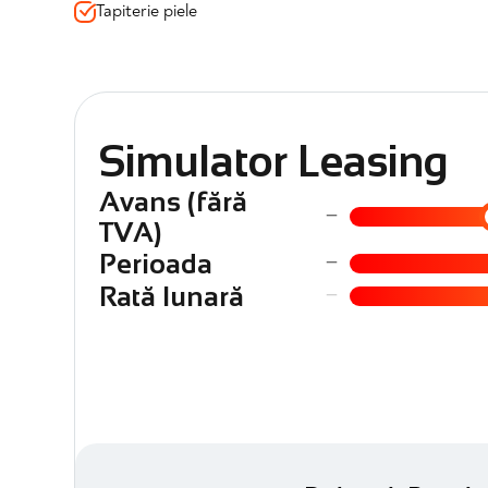
✔️Moduri de condus + Performance Control
Tapiterie piele
✔️Faruri Bi-Xenon
✔️Conectare telefon prin Bluetooth
✔️Senzori de ploaie si lumini
📍 Mașina se vinde cu garanție 12 luni valabilă și toate veri
Simulator Leasing
📍 Disponibilă imediat prin Automotion – achiziție în sigu
Avans (fără
−
TVA)
−
Perioada
−
Rată lunară