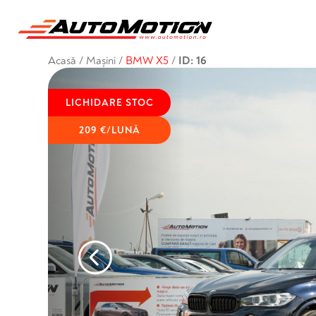
Acasă
/
Mașini
/
BMW X5
/
ID: 16
LICHIDARE STOC
209 €/LUNĂ