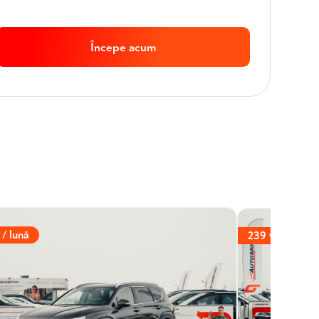
Începe acum
 / lună
239 € / lună