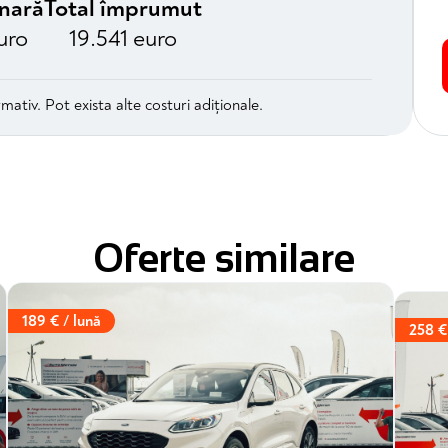
unară
Total împrumut
uro
19.541 euro
mativ. Pot exista alte costuri adiționale.
Oferte similare
189 € / lună
258 €