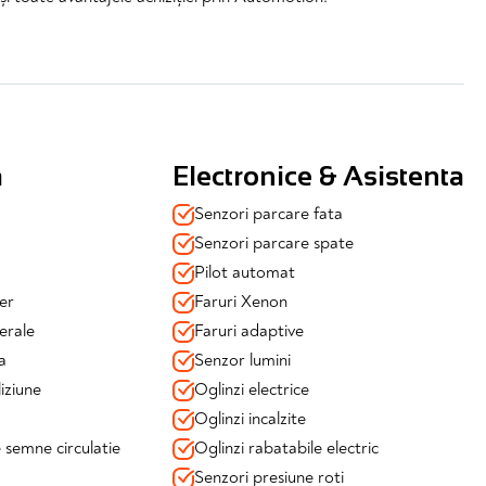
a
Electronice & Asistenta
Senzori parcare fata
Senzori parcare spate
Pilot automat
er
Faruri Xenon
erale
Faruri adaptive
a
Senzor lumini
iziune
Oglinzi electrice
Oglinzi incalzite
semne circulatie
Oglinzi rabatabile electric
Senzori presiune roti