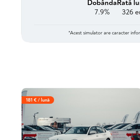
Dobânda
Rată l
7.9%
326 e
*Acest simulator are caracter infor
181 € / lună