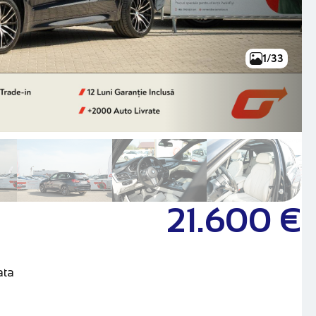
1/33
21.600 €
ata