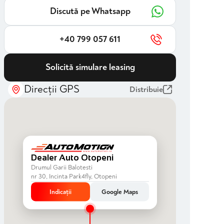
Discută pe Whatsapp
+40 799 057 611
Solicită simulare leasing
Direcții GPS
Distribuie
Dealer Auto Otopeni
Drumul Garii Balotesti
nr 30, Incinta Park4fly, Otopeni
Indicații
Google Maps