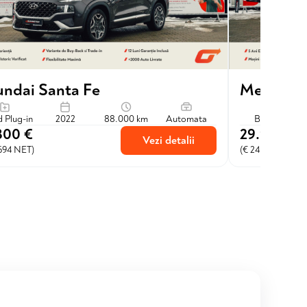
Mercedes
ndai Santa Fe
Benzina
d Plug-in
2022
88.000 km
Automata
29.900 €
300 €
Vezi detalii
(€ 24.711 NET)
.694 NET)