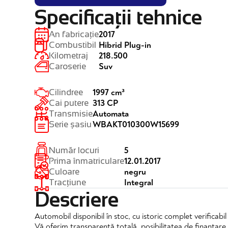
Specificații tehnice
2017
An fabricație
Hibrid Plug-in
Combustibil
218.500
Kilometraj
Suv
Caroserie
1997 cm³
Cilindree
313 CP
Cai putere
Automata
Transmisie
WBAKT010300W15699
Serie șasiu
5
Număr locuri
12.01.2017
Prima înmatriculare
negru
Culoare
Integral
Tracțiune
Descriere
Automobil disponibil în stoc, cu istoric complet verificabi
Vă oferim transparență totală, posibilitatea de finanțare 