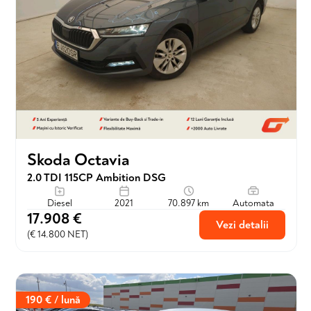
Skoda Octavia
2.0 TDI 115CP Ambition DSG
Diesel
2021
70.897 km
Automata
17.908 €
Vezi detalii
(€ 14.800 NET)
190 € / lună