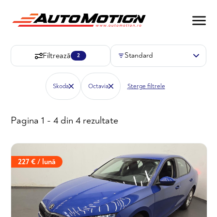
Filtrează
2
Skoda
Octavia
Șterge filtrele
Pagina 1 - 4 din 4 rezultate
227 € / lună