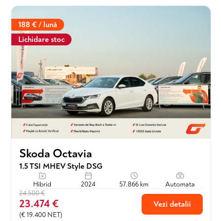
188 € / lună
Lichidare stoc
Skoda Octavia
1.5 TSI MHEV Style DSG
Hibrid
2024
57.866 km
Automata
24.500 €
23.474 €
Vezi detalii
(€ 19.400 NET)