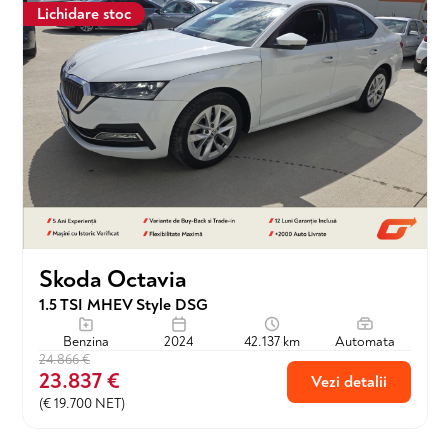
Lichidare stoc
Skoda Octavia
1.5 TSI MHEV Style DSG
Benzina
2024
42.137 km
Automata
24.866 €
23.837 €
Vezi detalii
(€ 19.700 NET)