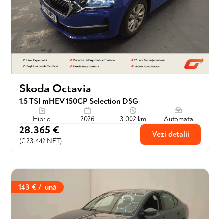
Skoda Octavia
1.5 TSI mHEV 150CP Selection DSG
Hibrid
2026
3.002 km
Automata
28.365 €
Vezi detalii
(€ 23.442 NET)
143 € / lună