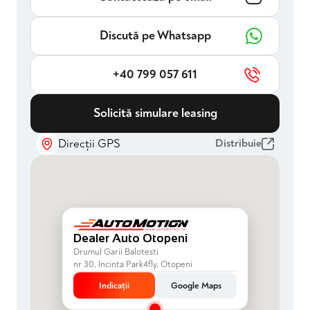
Discută pe Whatsapp
+40 799 057 611
Solicită simulare leasing
Direcții GPS
Distribuie
Dealer Auto Otopeni
Drumul Garii Balotesti
nr 30, Incinta Park4fly, Otopeni
Indicații
Google Maps