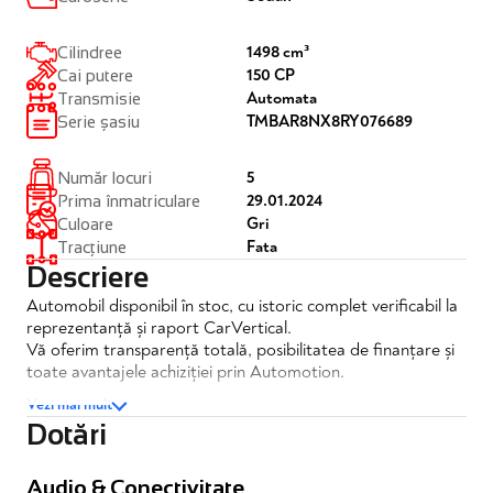
1498 cm³
Cilindree
150 CP
Cai putere
Automata
Transmisie
TMBAR8NX8RY076689
Serie șasiu
5
Număr locuri
29.01.2024
Prima înmatriculare
Gri
Culoare
Fata
Tracțiune
Descriere
Automobil disponibil în stoc, cu istoric complet verificabil la
reprezentanță și raport CarVertical.
Vă oferim transparență totală, posibilitatea de finanțare și
toate avantajele achiziției prin Automotion.
Vezi mai mult
Skoda Octavia 1.5 TSI MHEV Style DSG
Dotări
✔️TVA inclus si deductibil
✔️Posibilitate finantare
Audio & Conectivitate