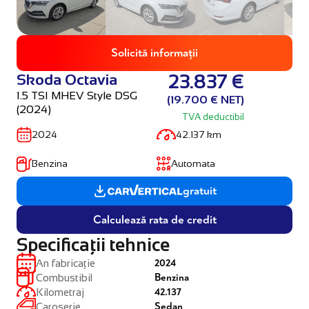
Solicită informații
Skoda Octavia
23.837 €
1.5 TSI MHEV Style DSG
(19.700 € NET)
(2024)
TVA deductibil
2024
42.137 km
Benzina
Automata
gratuit
Calculează rata de credit
Specificații tehnice
2024
An fabricație
Benzina
Combustibil
42.137
Kilometraj
Sedan
Caroserie