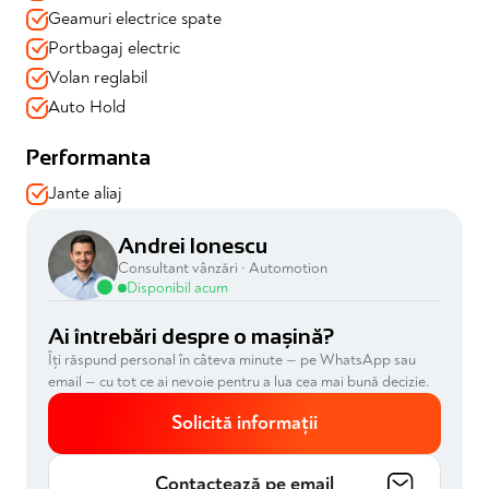
✔️Apple Carplay, Android Auto
Geamuri electrice spate
✔️Functie AirCare cu filtru de habitaclu pentru mentinerea
Portbagaj electric
aerului proaspat in interior
Volan reglabil
✔️Manere interioare usi cromate
✔️Torpedou iluminat si climatizat
Auto Hold
✔️Geamuri atermice
✔️Inchidere centralizata
Performanta
✔️Priza 12 V in consola centrala
Jante aliaj
📍 Mașina se vinde cu garanție 12 luni valabilă și toate
verificările efectuate
Andrei Ionescu
📍 Disponibilă imediat prin Automotion – achiziție în
Consultant vânzări · Automotion
siguranță, consultanță dedicată, soluții de finanțare
Disponibil acum
adaptate
Ai întrebări despre o mașină?
Îți răspund personal în câteva minute — pe WhatsApp sau
email — cu tot ce ai nevoie pentru a lua cea mai bună decizie.
Solicită informații
Contactează pe email