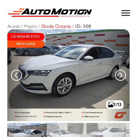
Acasă
/
Mașini
/
Skoda Octavia
/
ID: 308
LICHIDARE STOC
190 €/LUNĂ
1/13