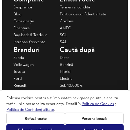
Despre noi
Termeni si conditii
Blog
Politica de confidentialitate
Consignație
Cookies
Finanțare
ANPC
Buy-back & Trade-in
SOL
Întrebări frecvente
SAL
Branduri
Caută după
Skoda
Diesel
Volkswagen
Benzină
Toyota
Hibrid
Ford
Electric
Renault
Sub 10.000 €
Mercedes-Benz
Sub 15.000 €
Folosim cookies pentru a-ți îmbunătăți navigarea pe site, a analiza
Dacia
Mașini în rate
traficul și a personaliza experiența. Detalii în
Politica de Cookies
și
+ Vezi toate
Politica de Confidențialitate
.
Refuză toate
Personalizează
©2026 automotion.ro - Toate drepturile rezervate