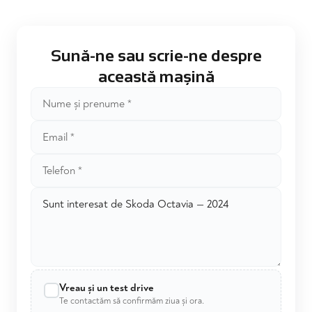
Sună-ne sau scrie-ne despre
această mașină
Vreau și un test drive
Te contactăm să confirmăm ziua și ora.