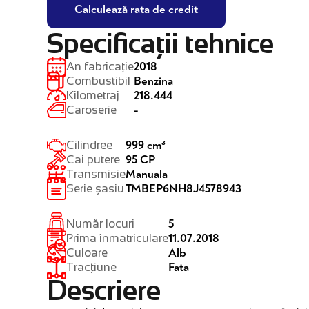
Calculează rata de credit
Specificații tehnice
2018
An fabricație
Benzina
Combustibil
218.444
Kilometraj
-
Caroserie
999 cm³
Cilindree
95 CP
Cai putere
Manuala
Transmisie
TMBEP6NH8J4578943
Serie șasiu
5
Număr locuri
11.07.2018
Prima înmatriculare
Alb
Culoare
Fata
Tracțiune
Descriere