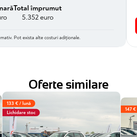
unară
Total împrumut
uro
5.352 euro
mativ. Pot exista alte costuri adiționale.
Oferte similare
133 € / lună
147 € 
Lichidare stoc