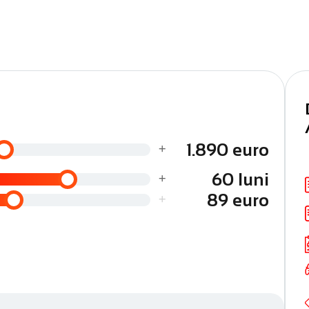
+
1.890 euro
+
60 luni
ficările efectuate
+
89 euro
ranță, consultanță dedicată, soluții de finanțare adaptate