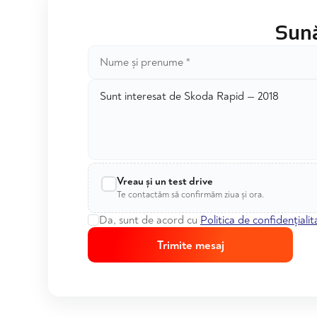
Sună
Vreau și un test drive
Te contactăm să confirmăm ziua și ora.
Da, sunt de acord cu
Politica de confidențialit
Trimite mesaj