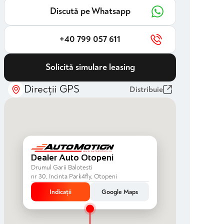
Discută pe Whatsapp
+40 799 057 611
Solicită simulare leasing
Direcții GPS
Distribuie
Dealer Auto Otopeni
Drumul Garii Balotesti
nr 30, Incinta Park4fly, Otopeni
Indicații
Google Maps