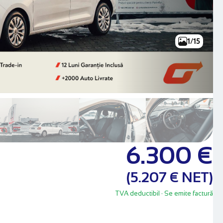
1/15
6.300 €
(5.207 € NET)
TVA deductibil
· Se emite factură