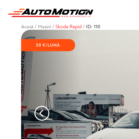
Acasă
/
Mașini
/
Skoda Rapid
/
ID: 110
50 €/LUNĂ