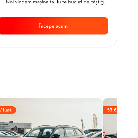
Noi vindem mașina ta. Tu te bucuri de câștig.
Începe acum
53 € / lună
/ lună