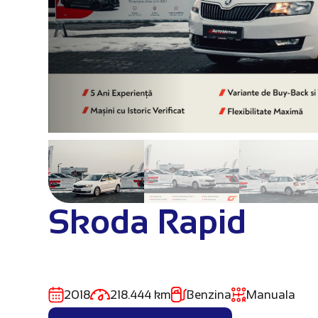
Skoda Rapid
2018
218.444 km
Benzina
Manuala