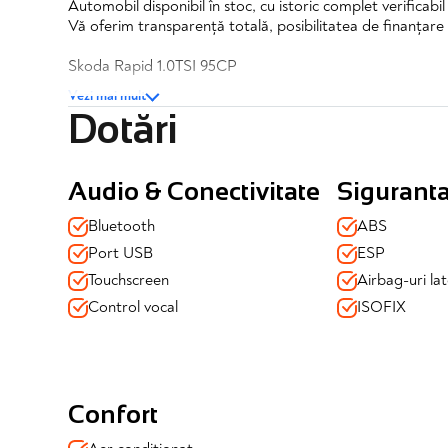
Automobil disponibil în stoc, cu istoric complet verificabi
Vă oferim transparență totală, posibilitatea de finanțare 
Skoda Rapid 1.0TSI 95CP
Vezi mai mult
✔️TVA inclus si deductibil
Dotări
✔️Posibilitate finantare
✔️Garantie completa 12 luni
Dotari si echipamente:
Audio & Conectivitate
Sigurant
Siguranță & Asistență la condus:
Bluetooth
ABS
✔️Inchidere centralizata
Port USB
ESP
✔️Proiectoare de ceata
Touchscreen
Airbag-uri lat
✔️Senzori presiune anvelope
✔️Airbaguri centrale si laterale
Control vocal
ISOFIX
✔️Sistem ISOFIX pentru locurile din spate
✔️ABS
✔️ESP
Confort:
Confort
✔️Aer conditionat
✔️Geamuri electrice fata