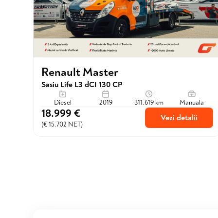
Renault Master
Sasiu Life L3 dCI 130 CP
Diesel
2019
311.619 km
Manuala
18.999 €
Vezi detalii
(€ 15.702 NET)