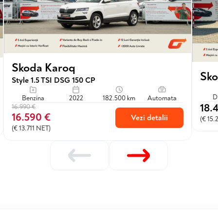
Skoda Karoq
Sko
Style 1.5 TSI DSG 150 CP
D
Benzina
2022
182.500 km
Automata
18.
16.990 €
16.590 €
Vezi detalii
(€ 15.
(€ 13.711 NET)