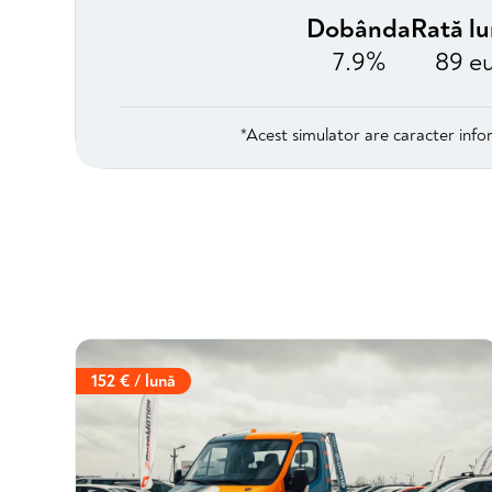
Dobânda
Rată l
7.9%
89 e
*Acest simulator are caracter infor
152 € / lună