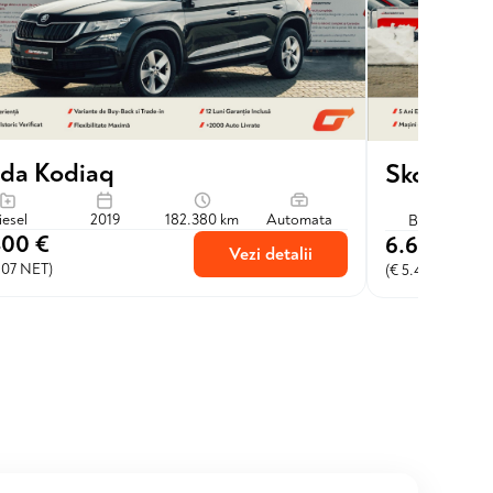
da Kodiaq
Skoda Ra
iesel
2019
182.380 km
Automata
Benzina
400 €
6.600 €
Vezi detalii
207 NET)
(€ 5.455 NET)