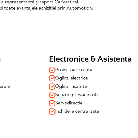
l la reprezentanță și raport CarVertical.
și toate avantajele achiziției prin Automotion.
a
Electronice & Asistenta
Proiectoare ceata
Oglinzi electrice
erale
Oglinzi incalzite
Senzori presiune roti
Servodirectie
Inchidere centralizata