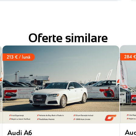
Oferte similare
284 €
213 € / lună
Aud
Audi A6