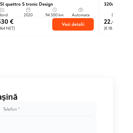
SI quattro S tronic Design
320d xDrive
ibrid
2020
94.500 km
Automata
Diesel
530 €
22.600 €
Vezi detalii
.364 NET)
(€ 18.678 NET)
așină