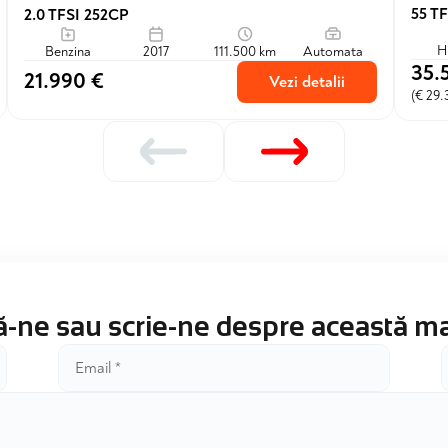
55 TF
2.0 TFSI 252CP
H
Benzina
2017
111.500 km
Automata
35.
21.990 €
Vezi detalii
(€ 29
-ne sau scrie-ne despre această m