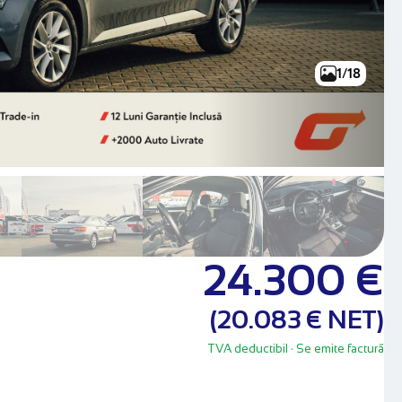
1/18
24.300 €
(20.083 € NET)
TVA deductibil
· Se emite factură