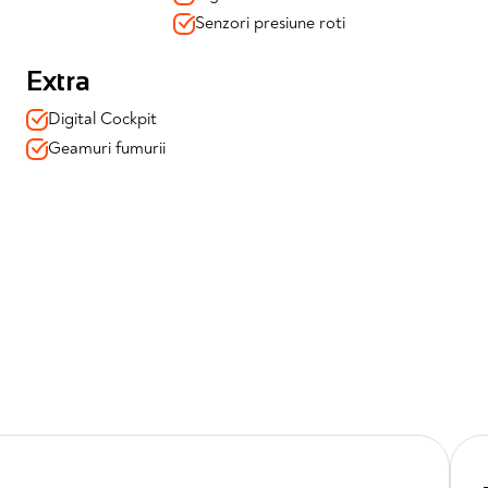
Senzori presiune roti
Extra
Digital Cockpit
cție antiorbire
Geamuri fumurii
ficările efectuate
ranță, consultanță dedicată, soluții de finanțare adaptate