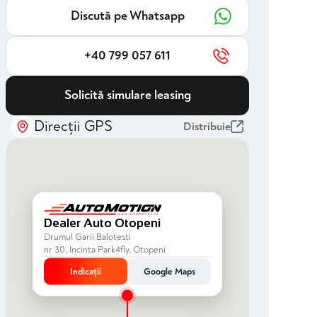
Discută pe Whatsapp
+40 799 057 611
Solicită simulare leasing
Direcții GPS
Distribuie
Dealer Auto Otopeni
Drumul Garii Balotesti
nr 30, Incinta Park4fly, Otopeni
Indicații
Google Maps