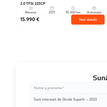
2.0 TFSI 225CP
Benzina
2017
95.000 km
Automata
15.990 €
Vezi detalii
Sună