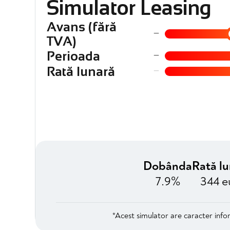
Simulator Leasing
Avans (fără
−
TVA)
−
Perioada
−
Rată lunară
Dobânda
Rată l
7.9%
344 e
*Acest simulator are caracter infor