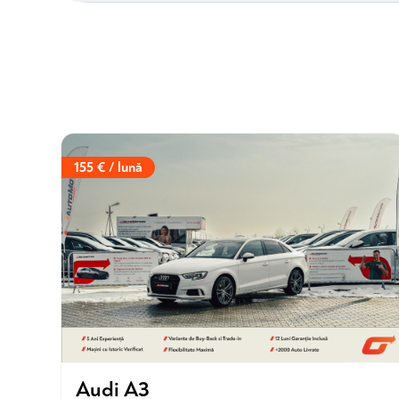
155 € / lună
Audi A3