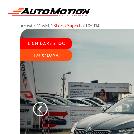
Acasă
/
Mașini
/
Skoda Superb
/
ID: 114
LICHIDARE STOC
194 €/LUNĂ