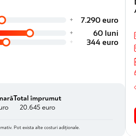
+
7.290 euro
+
60 luni
+
344 euro
unară
Total împrumut
uro
20.645 euro
mativ. Pot exista alte costuri adiționale.