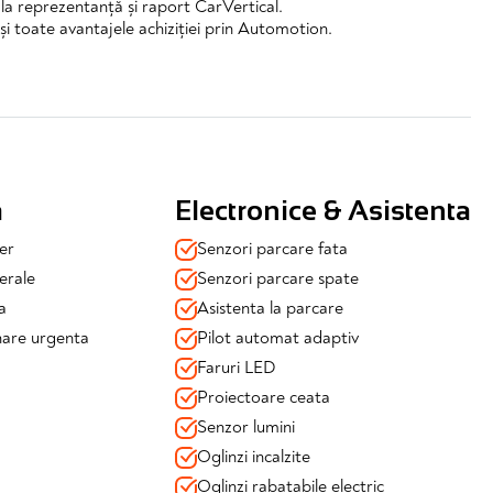
l la reprezentanță și raport CarVertical.
și toate avantajele achiziției prin Automotion.
a
Electronice & Asistenta
er
Senzori parcare fata
erale
Senzori parcare spate
a
Asistenta la parcare
nare urgenta
Pilot automat adaptiv
Faruri LED
Proiectoare ceata
ă/spate
Senzor lumini
Oglinzi incalzite
Oglinzi rabatabile electric