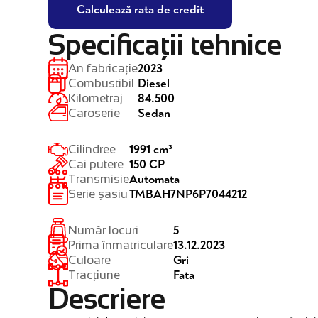
Calculează rata de credit
Specificații tehnice
2023
An fabricație
Diesel
Combustibil
84.500
Kilometraj
Sedan
Caroserie
1991 cm³
Cilindree
150 CP
Cai putere
Automata
Transmisie
TMBAH7NP6P7044212
Serie șasiu
5
Număr locuri
13.12.2023
Prima înmatriculare
Gri
Culoare
Fata
Tracțiune
Descriere