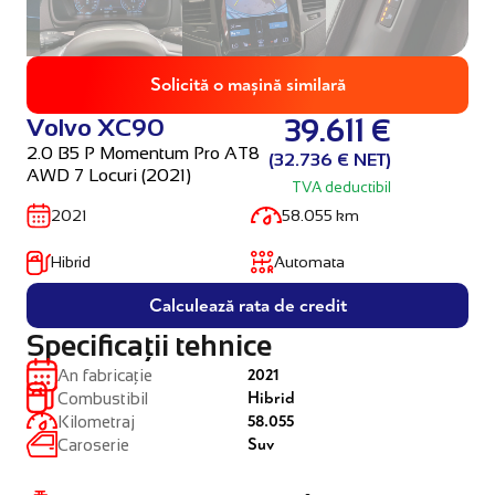
Solicită o mașină similară
Volvo XC90
39.611 €
2.0 B5 P Momentum Pro AT8
(32.736 € NET)
AWD 7 Locuri (2021)
TVA deductibil
2021
58.055 km
Hibrid
Automata
Calculează rata de credit
Specificații tehnice
2021
An fabricație
Hibrid
Combustibil
58.055
Kilometraj
Suv
Caroserie