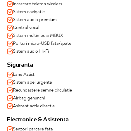
Incarcare telefon wireless
Sistem navigatie
Dotari si echipamente:
Sistem audio premium
Siguranță & Asistență la condus:
Control vocal
✔️Adaptive Cruise Control
Sistem multimedia MBUX
✔️Pilot Assist
✔️InteliSafe-Surround - include BLIS (Blind spot Information
Porturi micro-USB fata/spate
System) cu Cross Traffic
Sistem audio Hi-Fi
✔️Alert/avertizare coliziune spate
✔️Asistent la plecarea din rampă
Siguranta
✔️Slippery Road Alert and Hazard Light Alert
✔️Limitare viteză
Lane Assist
✔️Sistem avertizare coliziune frontală
Sistem apel urgenta
✔️Lane Keeping Aid - Asistent la păstrarea benzii de rulare
✔️Asistent la coborârea în pantă
Recunoastere semne circulatie
✔️Senzor de ploaie
Airbag genunchi
✔️Senzori de parcare față/spate, Gen 3
Asistent activ directie
✔️Camera marsarier
✔️Asistent activ directie
Electronice & Asistenta
✔️Airbag genunchi
✔️Monitorizarea presiunii in pneuri
Senzori parcare fata
✔️Asistent activ de limitare a vitezei