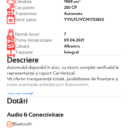
1969 cm³
Cilindree
250 CP
Cai putere
Automata
Transmisie
YV1LFL1VCM1753833
Serie șasiu
7
Număr locuri
09.06.2021
Prima înmatriculare
Albastru
Culoare
Integral
Tracțiune
Descriere
Automobil disponibil în stoc, cu istoric complet verificabil la
reprezentanță și raport CarVertical.
Vă oferim transparență totală, posibilitatea de finanțare și
toate avantajele achiziției prin Automotion.
Vezi mai mult
Dotări
Volvo XC90 2.0 B5 P Momentum Pro AT8 AWD
✔️TVA inclus si deductibil
Audio & Conectivitate
✔️Posibilitate finantare
Bluetooth
✔️Garantie 12 luni