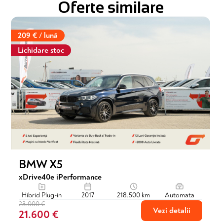
Oferte similare
209 € / lună
Lichidare stoc
BMW X5
xDrive40e iPerformance
Hibrid Plug-in
2017
218.500 km
Automata
23.000 €
Vezi detalii
21.600 €