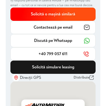
Îți răspund personal în câteva minute — pe WhatsApp sau
✔️2 Porturi USB, Type-C
email — cu tot ce ai nevoie pentru a lua cea mai bună decizie.
✔️Volvo Cars App.
✔️Încarcare wireless smartphone
Solicită o mașină similară
✔️Butoane comenzi pe volan
✔️Road Sign Information (RSI)
✔️Funcție comandă vocală Servicii digitale (Google Maps,
Contactează pe email
Google Assistant, Google Play)
✔️Interfață „Smartphone Integration”, include Apple
Carplay & Android Auto - fara fir
Discută pe Whatsapp
✔️Functii MBUX extinse
✔️Navigatie pe HDD
✔️Porturi USB aditionale
+40 799 057 611
Mașina se vinde cu garanție 12 luni valabilă și toate
Solicită simulare leasing
verificările efectuate
Disponibilă imediat prin Automotion – achiziție în siguranță,
consultanță dedicată, soluții de finanțare adaptate
Direcții GPS
Distribuie