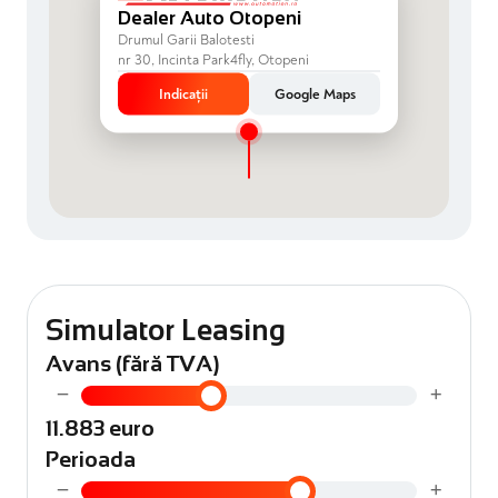
Dealer Auto Otopeni
Drumul Garii Balotesti
nr 30, Incinta Park4fly, Otopeni
Indicații
Google Maps
Simulator Leasing
Avans (fără TVA)
−
+
11.883 euro
Perioada
−
+