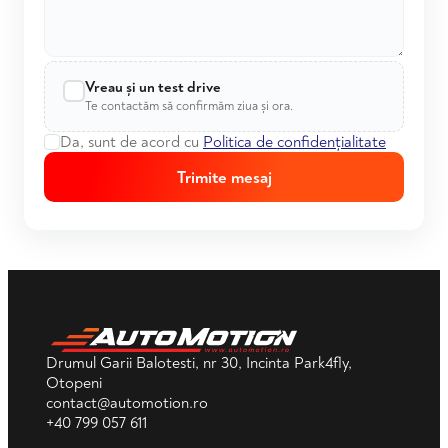
Vreau și un test drive
Te contactăm să confirmăm ziua și ora.
Da, sunt de acord cu
Politica de confidențialitate
Trimite mesaj
Drumul Garii Balotesti, nr 30, Incinta Park4fly,
Otopeni
contact@automotion.ro
+40 799 057 611