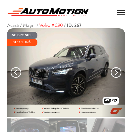
Acasă
/
Mașini
/
Volvo XC90
/
ID: 267
INDISPONIBIL
317 €/LUNĂ
1/12