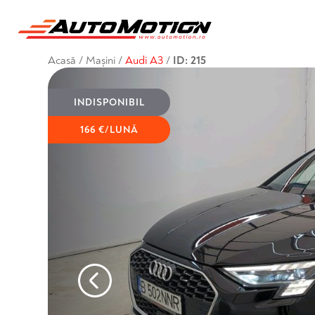
Acasă
/
Mașini
/
Audi A3
/
ID: 215
INDISPONIBIL
166 €/LUNĂ