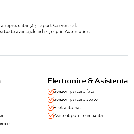
l la reprezentanță și raport CarVertical.
și toate avantajele achiziției prin Automotion.
a
Electronice & Asistenta
Senzori parcare fata
Senzori parcare spate
Pilot automat
na fata /spate
er
Asistent pornire in panta
erale
osibila coleziune)
a