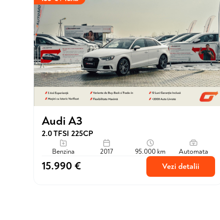
Audi A3
2.0 TFSI 225CP
Benzina
2017
95.000 km
Automata
15.990 €
Vezi detalii