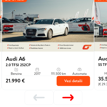
Aud
Audi A6
55 TF
2.0 TFSI 252CP
H
Benzina
2017
111.500 km
Automata
35.
21.990 €
Vezi detalii
(€ 29