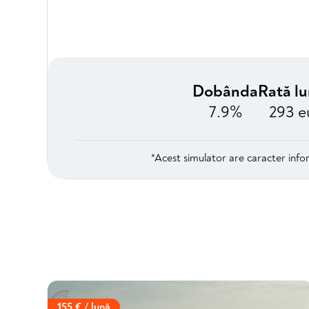
Dobânda
Rată l
7.9%
293 e
*Acest simulator are caracter infor
155 € / lună