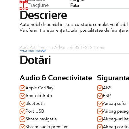
Fata
Tracțiune
Descriere
Automobil disponibil în stoc, cu istoric complet verificabi
Vă oferim transparență totală, posibilitatea de finanțare 
Audi A3 Limuzina Advanced 35 TFSI S tronic
Vezi mai mult
Dotări
✔️TVA deductibil
✔️Posibilitate finantare
✔️Garantie 12 luni
Audio & Conectivitate
Sigurant
Dotari si echipamente:
Apple CarPlay
ABS
Android Auto
ESP
Siguranță & Asistență la condus:
Bluetooth
Airbag sofer
✔️ESP + ASR + ABS
✔️Airbag-uri fata (sofer + pasager), laterale fata si corti
Port USB
Airbag pasag
✔️Autohold + Hill Hold Assist
Sistem navigatie
Airbag-uri lat
✔️Audi Pre-Sense (franeaza automat cand detecteaza o p
Sistem audio premium
Airbag cortin
✔️Pilot automat