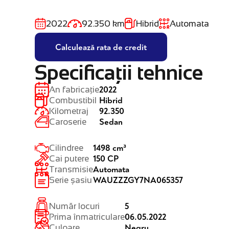
2022
92.350 km
Hibrid
Automata
Calculează rata de credit
Specificații tehnice
2022
An fabricație
Hibrid
Combustibil
92.350
Kilometraj
Sedan
Caroserie
1498 cm³
Cilindree
150 CP
Cai putere
Automata
Transmisie
WAUZZZGY7NA065357
Serie șasiu
5
Număr locuri
06.05.2022
Prima înmatriculare
Negru
Culoare