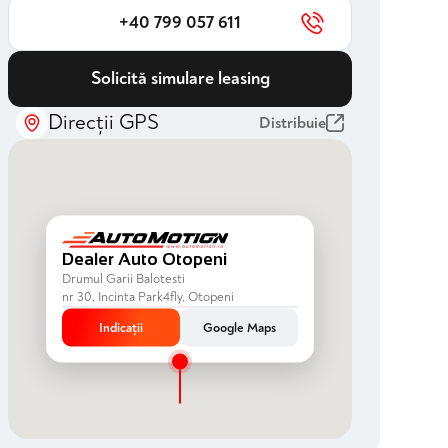
+40 799 057 611
Solicită simulare leasing
Direcții GPS
Distribuie
Dealer Auto Otopeni
Drumul Garii Balotesti
nr 30, Incinta Park4fly, Otopeni
Indicații
Google Maps