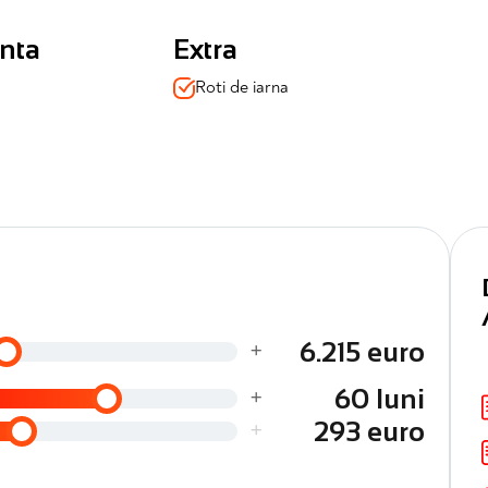
losite un sezon)
nta
Extra
Roti de iarna
+
6.215 euro
ficările efectuate
ranță, consultanță dedicată, soluții de finanțare adaptate
+
60 luni
+
293 euro