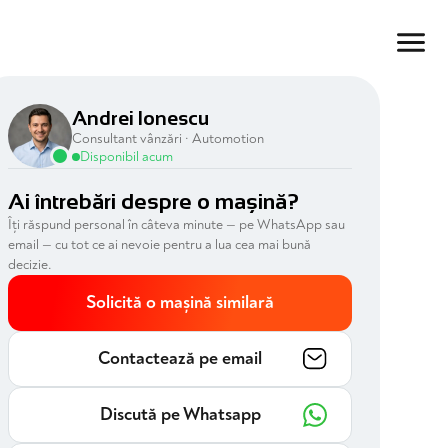
Andrei Ionescu
Consultant vânzări · Automotion
Disponibil acum
Ai întrebări despre o mașină?
Îți răspund personal în câteva minute — pe WhatsApp sau
email — cu tot ce ai nevoie pentru a lua cea mai bună
decizie.
Solicită o mașină similară
Contactează pe email
Discută pe Whatsapp