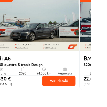
i A6
BMW Seri
SI quattro S tronic Design
320d xDrive
ibrid
2020
94.500 km
Automata
Diesel
530 €
22.600 €
Vezi detalii
.364 NET)
(€ 18.678 NET)