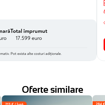
unară
Total împrumut
uro
17.599 euro
mativ. Pot exista alte costuri adiționale.
Oferte similare
284 €
213 € / lună