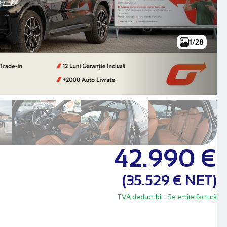
1/28
42.990 €
(35.529 € NET)
TVA deductibil
· Se emite factură