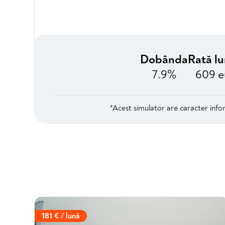
Dobânda
Rată l
7.9%
609 e
*Acest simulator are caracter infor
181 € / lună