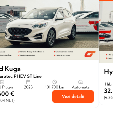
d Kuga
Hyundai 
uratec PHEV ST Line
Hibrid Plug-in
d Plug-in
2023
101.700 km
Automata
32.300 €
600 €
Vezi detalii
(€ 26.694 NET)
504 NET)