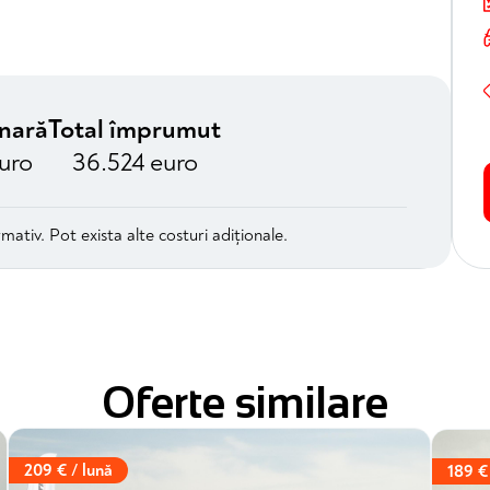
unară
Total împrumut
uro
36.524 euro
mativ. Pot exista alte costuri adiționale.
Oferte similare
209 € / lună
189 €