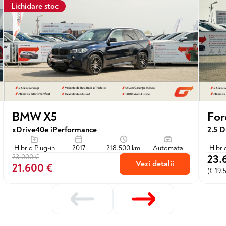
Lichidare stoc
For
BMW X5
2.5 D
xDrive40e iPerformance
Hibri
Hibrid Plug-in
2017
218.500 km
Automata
23.
23.000 €
Vezi detalii
21.600 €
(€ 19.