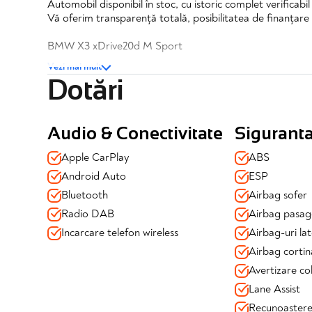
Automobil disponibil în stoc, cu istoric complet verificabi
Vă oferim transparență totală, posibilitatea de finanțare 
BMW X3 xDrive20d M Sport
Vezi mai mult
✔️TVA inclus si deductibil
Dotări
✔️Posibilitate finantare
✔️Garantie completa 12 luni
Dotari si echipamente:
Audio & Conectivitate
Sigurant
Siguranță & Asistență la condus:
Apple CarPlay
ABS
✔️Tractiune 4x4 XDrive
Android Auto
ESP
✔️Airbag-uri față, laterale, cortină + airbag genunchi
Bluetooth
Airbag sofer
✔️Lane Assist (asistent menținere bandă)
✔️Light Assist (asistent fază lungă)
Radio DAB
Airbag pasag
✔️Pre collision assist (Sisten pre coliziune)
Incarcare telefon wireless
Airbag-uri lat
✔️Traffic sign (Recunoaastere semne rutiere)
Airbag cortin
✔️Senzori parcare fata-spate
✔️Camera 360
Avertizare col
✔️Pilot automat
Lane Assist
✔️Controlul presiunii in pneuri
Recunoastere 
✔️Asistent pornire rampa ABS/ESP