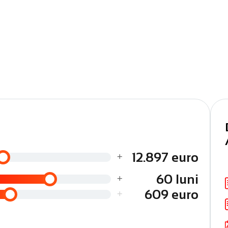
Android Auto
ficările efectuate
ranță, consultanță dedicată, soluții de finanțare adaptate
+
12.897 euro
+
60 luni
+
609 euro