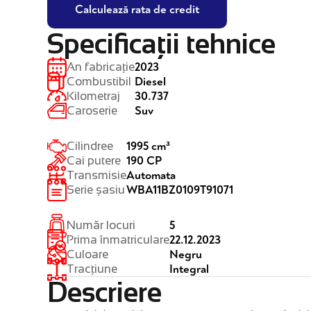
Calculează rata de credit
Specificații tehnice
2023
An fabricație
Diesel
Combustibil
30.737
Kilometraj
Suv
Caroserie
1995 cm³
Cilindree
190 CP
Cai putere
Automata
Transmisie
WBA11BZ0109T91071
Serie șasiu
5
Număr locuri
22.12.2023
Prima înmatriculare
Negru
Culoare
Integral
Tracțiune
Descriere