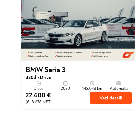
BMW Seria 3
320d xDrive
Diesel
2020
145.048 km
Automata
22.600 €
Vezi detalii
(€ 18.678 NET)