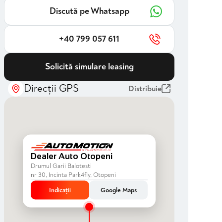
Discută pe Whatsapp
+40 799 057 611
Solicită simulare leasing
Direcții GPS
Distribuie
Dealer Auto Otopeni
Drumul Garii Balotesti
nr 30, Incinta Park4fly, Otopeni
Indicații
Google Maps