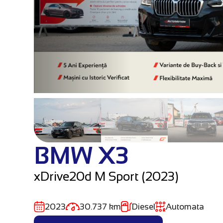
BMW X3
xDrive20d M Sport (2023)
2023
30.737 km
Diesel
Automata