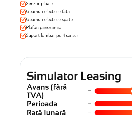
✔️DAB tuner, Bluetooth/Wi‑Fi, Teleservices
Senzor ploaie
✔️Moduri de condus + Performance Control
Geamuri electrice fata
✔️Faruri FULL LED
Geamuri electrice spate
✔️Conectare telefon prin Bluetooth + Apple CarPlay si 
✔️Incarcare telefon prin inductie (Wireless)
Plafon panoramic
✔️Senzori de ploaie si lumini
Suport lombar pe 4 sensuri
📍 Mașina se vinde cu garanție 12 luni valabilă și toate veri
📍 Disponibilă imediat prin Automotion – achiziție în sigu
Simulator Leasing
Avans (fără
−
TVA)
−
Perioada
−
Rată lunară