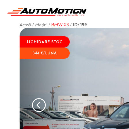
Acasă
/
Mașini
/
BMW X3
/
ID: 199
LICHIDARE STOC
344 €/LUNĂ