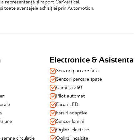
l la reprezentanță și raport CarVertical.
și toate avantajele achiziției prin Automotion.
a
Electronice & Asistenta
Senzori parcare fata
Senzori parcare spate
Camera 360
er
Pilot automat
erale
Faruri LED
a
Faruri adaptive
iziune
Senzor lumini
Oglinzi electrice
semne circulatie
Oglinzi incalzite